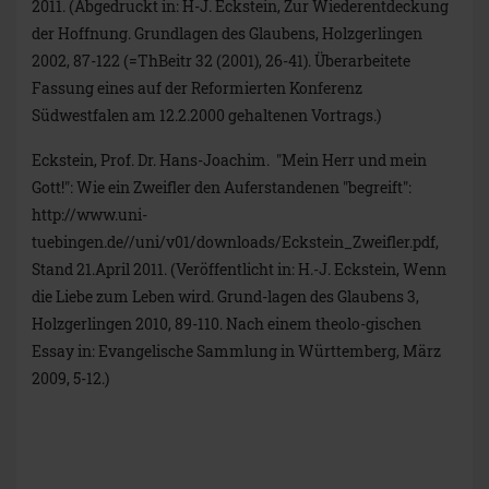
2011. (Abgedruckt in: H-J. Eckstein, Zur Wiederentdeckung
der Hoffnung. Grundlagen des Glaubens, Holzgerlingen
2002, 87-122 (=ThBeitr 32 (2001), 26-41). Überarbeitete
Fassung eines auf der Reformierten Konferenz
Südwestfalen am 12.2.2000 gehaltenen Vortrags.)
Eckstein, Prof. Dr. Hans-Joachim. "Mein Herr und mein
Gott!": Wie ein Zweifler den Auferstandenen "begreift":
http://www.uni-
tuebingen.de//uni/v01/downloads/Eckstein_Zweifler.pdf,
Stand 21.April 2011. (Veröffentlicht in: H.-J. Eckstein, Wenn
die Liebe zum Leben wird. Grund-lagen des Glaubens 3,
Holzgerlingen 2010, 89-110. Nach einem theolo-gischen
Essay in: Evangelische Sammlung in Württemberg, März
2009, 5-12.)