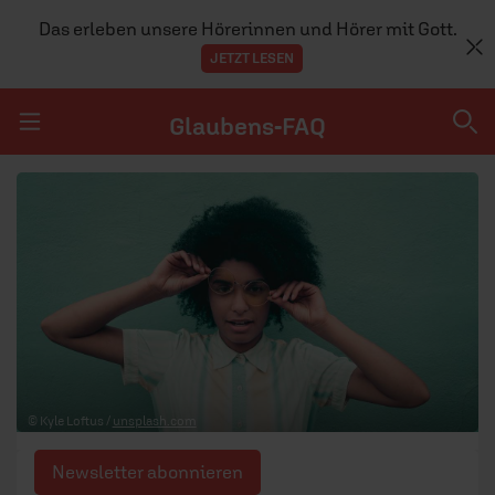
Das erleben unsere Hörerinnen und Hörer mit Gott.
JETZT LESEN
Glaubens-FAQ
Navigation überspringen
Glaubens-FAQ
TEAM
© Kyle Loftus /
unsplash.com
Newsletter abonnieren