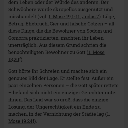
dem Leben oder der Würde des anderen. Der
Schwächere wurde skrupellos ausgenutzt und
misshandelt (vgl.
1. Mose 19,1-11
;
Judas 7
). Lüge,
Betrug, Ehebruch, Gier und falsche Götzen – all
diese Dinge, die die Bewohner von Sodom und
Gomorra praktizierten, machten ihr Leben
unerträglich. Aus diesem Grund schrien die
benachteiligten Bewohner zu Gott (
1. Mose
18,20
f).
Gott hörte ihr Schreien und machte sich ein
genaues Bild der Lage. Er stellte fest: Außer ein
paar einzelnen Personen – die Gott später rettete
– befand sich nicht ein einziger Gerechter unter
ihnen. Das Leid war so groß, dass die einzige
Lösung, der Ungerechtigkeit ein Ende zu
machen, in der Vernichtung der Städte lag (
1.
Mose 19,24
f).