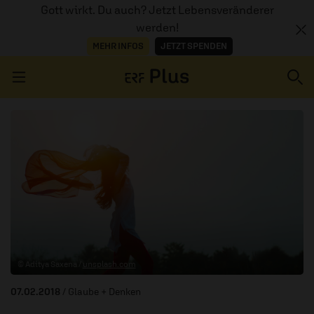
Gott wirkt. Du auch? Jetzt Lebensveränderer
werden!
MEHR INFOS
JETZT SPENDEN
Navigation überspringen
ERZÄHL MAL
AUDIOTHEK
PROGRAMM
MITMACHEN
© Aditya Saxena /
unsplash.com
PODCASTS
07.02.2018
/ Glaube + Denken
ÜBER