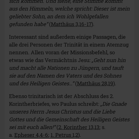
sich kommen. Und siehe, eine Stimme kommt
aus den Himmeln, welche spricht: Dieser ist mein
geliebter Sohn, an dem ich Wohlgefallen
gefunden habe“
(
Matthäus 3,16-17
).
Interessant sind außerdem einige Passagen, die
alle drei Personen der Trinität in einem Atemzug
nennen. Allen voran der Missionsbefehl, so
etwas wie das Vermächtnis Jesu:
„Geht nun hin
und macht alle Nationen zu Jüngern, und tauft
sie auf den Namen des Vaters und des Sohnes
und des Heiligen Geistes…“
(
Matthäus 28,19
).
Ebenso trinitarisch ist der Abschluss des 2.
Korintherbriefes, wo Paulus schreibt:
„Die Gnade
unseres Herrn Jesus Christus und die Liebe
Gottes und die Gemeinschaft des Heiligen Geistes
sei mit euch allen!“
(
2. Korinther 13,13
; s.
a.
Epheser 4,4-6
;
1. Petrus 1,2
).