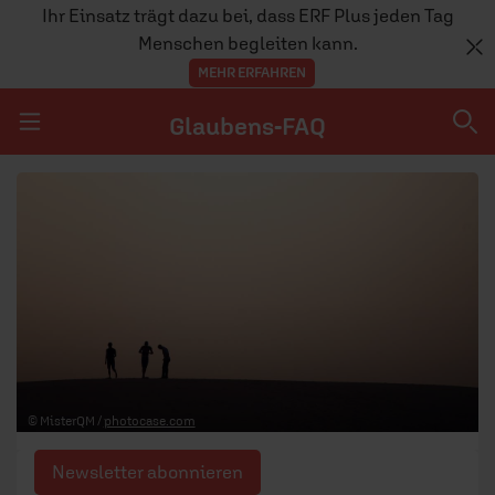
Ihr Einsatz trägt dazu bei, dass ERF Plus jeden Tag
Menschen begleiten kann.
MEHR ERFAHREN
Glaubens-FAQ
Navigation überspringen
Glaubens-FAQ
TEAM
© MisterQM /
photocase.com
Newsletter abonnieren