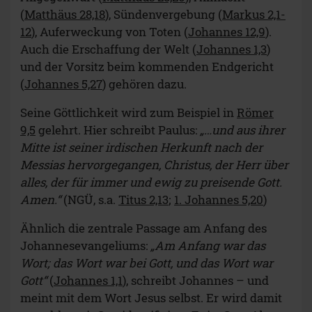
(
Matthäus 28,18
), Sündenvergebung (
Markus 2,1-
12
), Auferweckung von Toten (
Johannes 12,9
).
Auch die Erschaffung der Welt (
Johannes 1,3
)
und der Vorsitz beim kommenden Endgericht
(
Johannes 5,27
) gehören dazu.
Seine Göttlichkeit wird zum Beispiel in
Römer
9,5
gelehrt. Hier schreibt Paulus:
„…und aus ihrer
Mitte ist seiner irdischen Herkunft nach der
Messias hervorgegangen, Christus, der Herr über
alles, der für immer und ewig zu preisende Gott.
Amen.“
(NGÜ, s.a.
Titus 2,13
;
1. Johannes 5,20
)
Ähnlich die zentrale Passage am Anfang des
Johannesevangeliums:
„Am Anfang war das
Wort; das Wort war bei Gott, und das Wort war
Gott“
(
Johannes 1,1
), schreibt Johannes – und
meint mit dem Wort Jesus selbst. Er wird damit