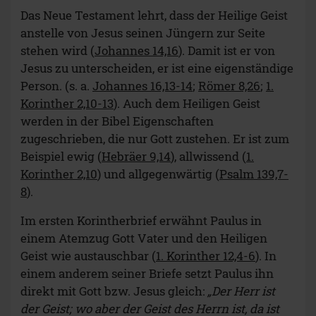
Das Neue Testament lehrt, dass der Heilige Geist
anstelle von Jesus seinen Jüngern zur Seite
stehen wird (
Johannes 14,16
). Damit ist er von
Jesus zu unterscheiden, er ist eine eigenständige
Person. (s. a.
Johannes 16,13-14
;
Römer 8,26
;
1.
Korinther 2,10-13
). Auch dem Heiligen Geist
werden in der Bibel Eigenschaften
zugeschrieben, die nur Gott zustehen. Er ist zum
Beispiel ewig (
Hebräer 9,14
), allwissend (
1.
Korinther 2,10
) und allgegenwärtig (
Psalm 139,7-
8
).
Im ersten Korintherbrief erwähnt Paulus in
einem Atemzug Gott Vater und den Heiligen
Geist wie austauschbar (
1. Korinther 12,4-6
). In
einem anderem seiner Briefe setzt Paulus ihn
direkt mit Gott bzw. Jesus gleich:
„Der Herr ist
der Geist; wo aber der Geist des Herrn ist, da ist