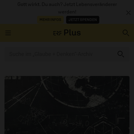
Gott wirkt. Du auch? Jetzt Lebensveränderer
werden!
MEHR INFOS
JETZT SPENDEN
Navigation überspringen
ERZÄHL MAL
AUDIOTHEK
PROGRAMM
MITMACHEN
PODCASTS
ÜBER