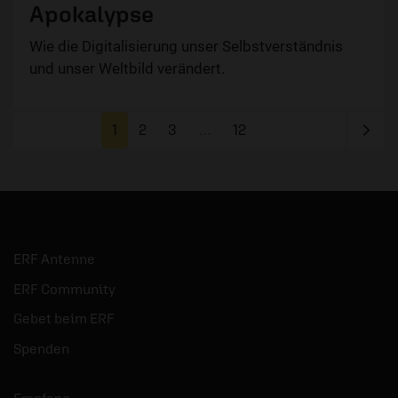
Apokalypse
Wie die Digitalisierung unser Selbstverständnis
und unser Weltbild verändert.
Näc
1
2
3
…
12
ERF Antenne
ERF Community
Gebet beim ERF
Spenden
Empfang