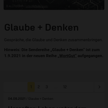
© ALLVISIONN /
istockphoto.com
Glaube + Denken
Gespräche, die Glaube und Denken zusammenbringen.
Hinweis: Die Sendereihe „Glaube + Denken“ ist zum
1.9.2021 in der neuen Reihe
„WortGut“
aufgegangen.
Näc
1
2
3
…
12
04.08.2021
/ Glaube + Denken