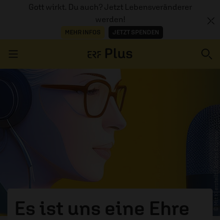
Gott wirkt. Du auch? Jetzt Lebensveränderer
werden!
MEHR INFOS
JETZT SPENDEN
Navigation überspringen
ERZÄHL MAL
© Mit KI erstellt / Adobe Express
AUDIOTHEK
PROGRAMM
MITMACHEN
PODCASTS
Es ist uns eine Ehre
ÜBER