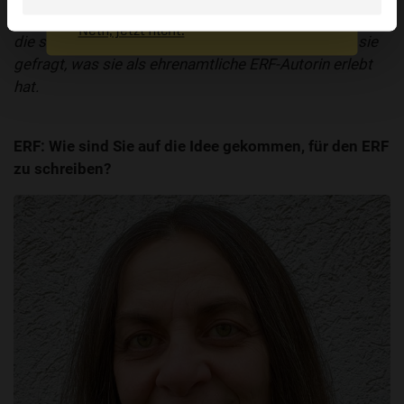
teilt sie in ihrem Buch „100xGott“ und in den Artikeln,
Nein, jetzt nicht.
die sie schreibt, Gedanken und Impulse. Wir haben sie
gefragt, was sie als ehrenamtliche ERF-Autorin erlebt
hat.
ERF: Wie sind Sie auf die Idee gekommen, für den ERF
zu schreiben?