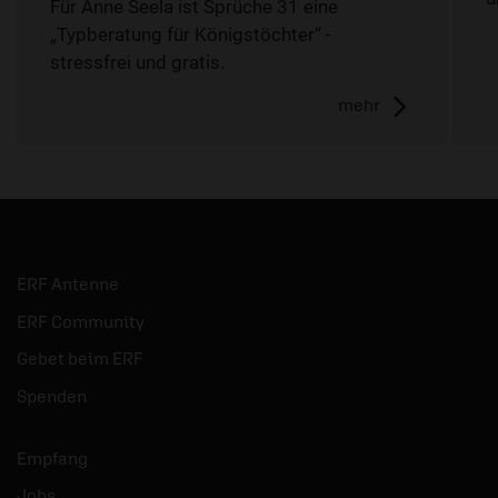
Für Anne Seela ist Sprüche 31 eine
„Typberatung für Königstöchter“ -
stressfrei und gratis.
mehr
ERF Antenne
ERF Community
Gebet beim ERF
Spenden
Empfang
Jobs