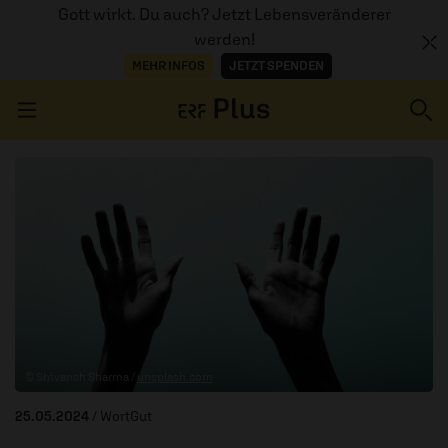
Gott wirkt. Du auch? Jetzt Lebensveränderer
werden!
MEHR INFOS
JETZT SPENDEN
Navigation überspringen
ERZÄHL MAL
AUDIOTHEK
PROGRAMM
MITMACHEN
© Shivansh Sharma /
unsplash.com
PODCASTS
25.05.2024
/ WortGut
ÜBER