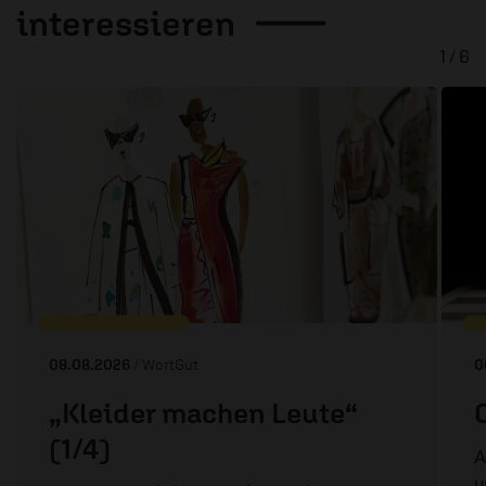
interessieren
1 / 6
08.08.2026
/ WortGut
0
„Kleider machen Leute“
(1/4)
A
u