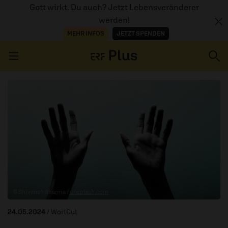
Gott wirkt. Du auch? Jetzt Lebensveränderer
werden!
MEHR INFOS
JETZT SPENDEN
Navigation überspringen
ERZÄHL MAL
AUDIOTHEK
PROGRAMM
MITMACHEN
© Shivansh Sharma /
unsplash.com
PODCASTS
24.05.2024
/ WortGut
ÜBER