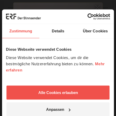
E-Mail:
Zustimmung
Details
Über Cookies
Die E-Mail-Adresse wird nicht veröffentlicht.
Kommentar:
Diese Webseite verwendet Cookies
© Ruth Schneider / ERF
Diese Website verwendet Cookies, um dir die
bestmögliche Nutzererfahrung bieten zu können.
Mehr
Meinen Kommentar nicht öffentlich teilen.
erfahren
Erzähl mal!
Ich bin damit einverstanden, dass meine Angaben
Das erleben unsere Hörerinnen und
anonymisiert erfasst und zum Zweck der
Hörer mit Gott ...
Verbesserung unseres Online-Angebots
Alle Cookies erlauben
ausgewertet werden. Es erfolgt keine Weitergabe
Ihrer Daten an Dritte. Näheres siehe
Datenschutzerklärung
.
Anpassen