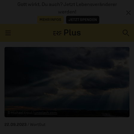
Gott wirkt. Du auch? Jetzt Lebensveränderer
werden!
MEHR INFOS
JETZT SPENDEN
Navigation überspringen
ERZÄHL MAL
AUDIOTHEK
PROGRAMM
MITMACHEN
© Michael Kroul /
unsplash.com
PODCASTS
22.09.2023
/ WortGut
ÜBER