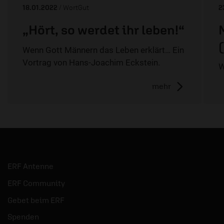
18.01.2022
/ WortGut
2
„Hört, so werdet ihr leben!“
Wenn Gott Männern das Leben erklärt… Ein
Vortrag von Hans-Joachim Eckstein.
W
mehr
ERF Antenne
ERF Community
Gebet beim ERF
Spenden