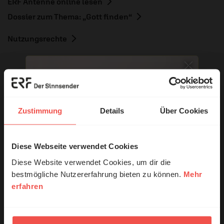
ERF Antenne online lesen
Dossier zum Thema: „Gott finden“
Nutzungsrechte
Ihr Kommentar
Zustimmung
Details
Über Cookies
Diese Webseite verwendet Cookies
© Ruth Schneider / ERF
Name:
Diese Website verwendet Cookies, um dir die
bestmögliche Nutzererfahrung bieten zu können.
Mehr
erfahren
Erzähl mal!
E-Mail:
Das erleben unsere Hörerinnen und
Die E-Mail-Adresse wird nicht veröffentlicht.