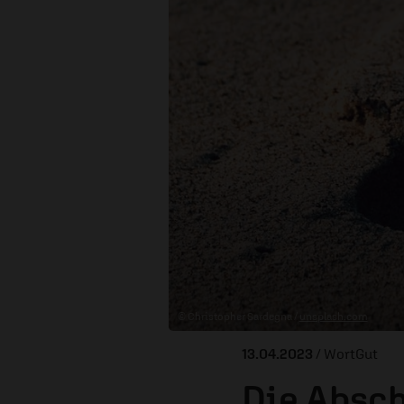
© Christopher Sardegna /
unsplash.com
13.04.2023
/ WortGut
Die Absc