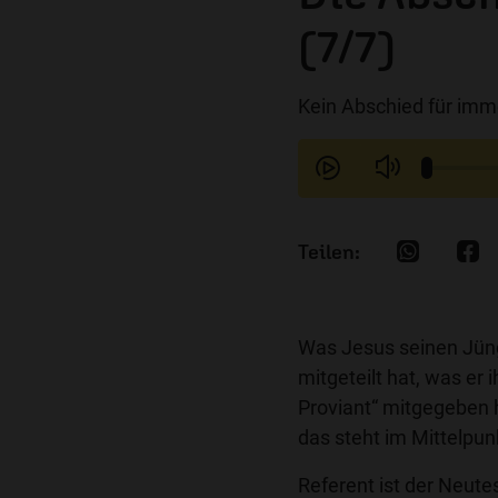
(7/7)
Kein Abschied für imme
Was Jesus seinen Jüng
mitgeteilt hat, was er 
Proviant“ mitgegeben h
das steht im Mittelpun
Referent ist der Neut