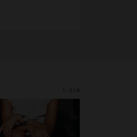
1 - 3 / 9
Leben in der Zw