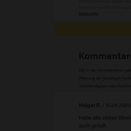
Alle Kommentare werden reda
Recht auf Veröffentlichung 
Netiquette
.
Kommentare
Die in den Kommentaren geä
Meinung der jeweiligen Verfa
Vollständigkeit oder Rechtm
Holger B.
/
15.04.2023
Habe alle sieben Bibe
auch geteilt.