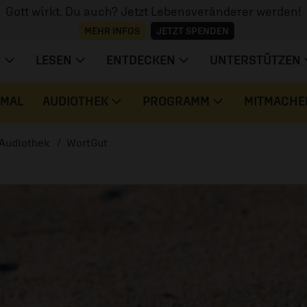
Gott wirkt. Du auch? Jetzt Lebensveränderer werden!
MEHR INFOS
JETZT SPENDEN
N
LESEN
ENTDECKEN
UNTERSTÜTZEN
 MAL
AUDIOTHEK
PROGRAMM
MITMACHE
Audiothek
WortGut