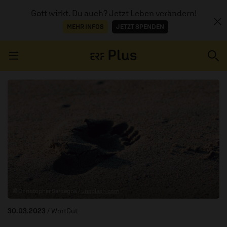
Gott wirkt. Du auch? Jetzt Leben verändern!
MEHR INFOS
JETZT SPENDEN
Navigation überspringen
ERZÄHL MAL
AUDIOTHEK
PROGRAMM
MITMACHEN
© Christopher Sardegna /
unsplash.com
PODCASTS
30.03.2023
/ WortGut
ÜBER