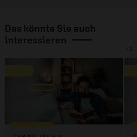
Das könnte Sie auch
interessieren
1 / 9
05.04.2022
/ Bibel heute
0