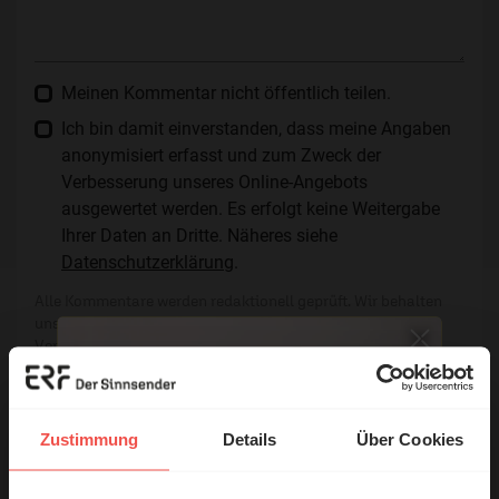
Meinen Kommentar nicht öffentlich teilen.
Ich bin damit einverstanden, dass meine Angaben
anonymisiert erfasst und zum Zweck der
Verbesserung unseres Online-Angebots
ausgewertet werden. Es erfolgt keine Weitergabe
Ihrer Daten an Dritte. Näheres siehe
Datenschutzerklärung
.
Alle Kommentare werden redaktionell geprüft. Wir behalten
uns das Kürzen von Kommentaren vor. Ein Recht auf
Veröffentlichung besteht nicht. Bitte beachten Sie beim
Schreiben Ihres Kommentars unsere
Netiquette
.
Absenden
Zustimmung
Details
Über Cookies