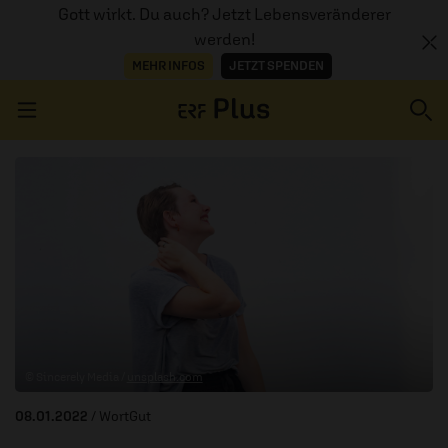
Gott wirkt. Du auch? Jetzt Lebensveränderer
werden!
MEHR INFOS
JETZT SPENDEN
Navigation überspringen
ERZÄHL MAL
AUDIOTHEK
PROGRAMM
MITMACHEN
© Sincerely Media /
unsplash.com
PODCASTS
08.01.2022
/ WortGut
ÜBER