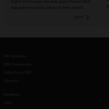
Katrin Kroll zeigt, wie eine gute Portion Mut
g
das ganz normale Leben leichter macht.
mehr
ERF Antenne
ERF Community
Gebet beim ERF
Spenden
Empfang
Jobs