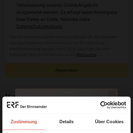
Verbesserung unseres Online-Angebots
ausgewertet werden. Es erfolgt keine Weitergabe
Ihrer Daten an Dritte. Näheres siehe
Datenschutzerklärung
.
Alle Kommentare werden redaktionell geprüft. Wir behalten
uns das Kürzen von Kommentaren vor. Ein Recht auf
Veröffentlichung besteht nicht. Bitte beachten Sie beim
Schreiben Ihres Kommentars unsere
Netiquette
.
Absenden
Kommentare (3)
Die in den Kommentaren geäußerten Inhalte und Meinungen
geben ausschließlich die persönliche Meinung der jeweiligen
Zustimmung
Details
Über Cookies
Verfasser wieder. Der ERF übernimmt keine Gewähr für die