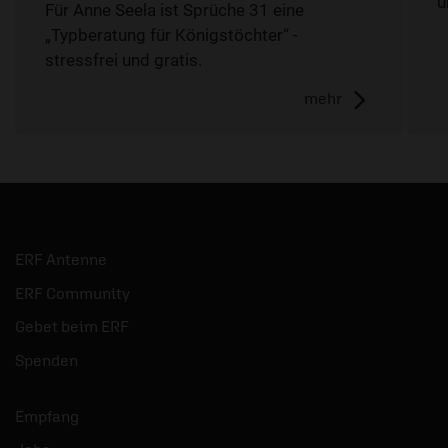
u
Für Anne Seela ist Sprüche 31 eine
„Typberatung für Königstöchter“ -
stressfrei und gratis.
mehr
ERF Antenne
ERF Community
Gebet beim ERF
Spenden
Empfang