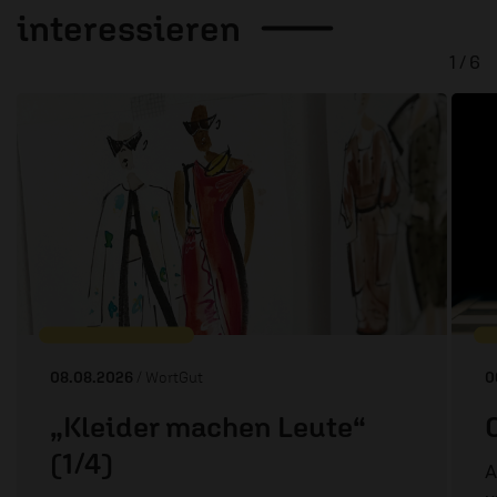
interessieren
1 / 6
08.08.2026
/ WortGut
0
„Kleider machen Leute“
(1/4)
A