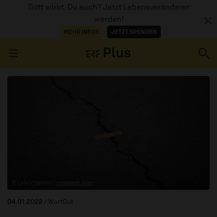
Gott wirkt. Du auch? Jetzt Lebensveränderer
werden!
MEHR INFOS
JETZT SPENDEN
Navigation überspringen
ERZÄHL MAL
AUDIOTHEK
PROGRAMM
MITMACHEN
© Luis Villasmil /
unsplash.com
PODCASTS
04.01.2022
/ WortGut
ÜBER