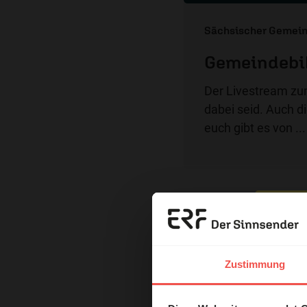
Sächsischer Gemein
Gemeindebib
Der Livestream zu
dabei seid. Auch d
euch gibt es von ...
Erzä
Links zur Sendun
Das 
Zustimmung
Die Ansprache als Video
und H
Dein Reich komme (2/3)