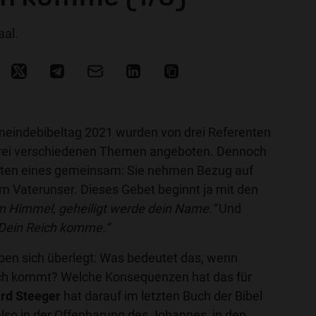
aal.
eindebibeltag 2021 wurden von drei Referenten
 drei verschiedenen Themen angeboten. Dennoch
iten eines gemeinsam: Sie nehmen Bezug auf
 im Vaterunser. Dieses Gebet beginnt ja mit den
im Himmel, geheiligt werde dein Name.“
Und
Dein Reich komme.“
aben sich überlegt: Was bedeutet das, wenn
ich kommt? Welche Konsequenzen hat das für
rd Steeger
hat darauf im letzten Buch der Bibel
lso in der Offenbarung des Johannes, in den