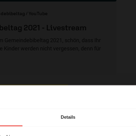
debibeltag / YouTube
eltag 2021 - Livestream
m Gemeindebibeltag 2021, schön, dass Ihr
ie Kinder werden nicht vergessen, denn für
hl mal!
g
erleben unsere Hörerinnen
Details
örer mit Gott ...