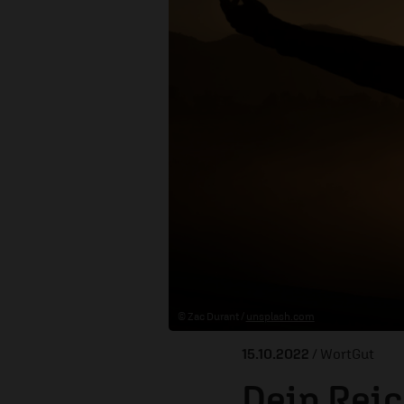
© Zac Durant /
unsplash.com
15.10.2022
/ WortGut
Dein Rei