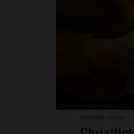
© Priscilla du Preez /
unsplash.com
19.05.2022
/ WortGut
Christlich