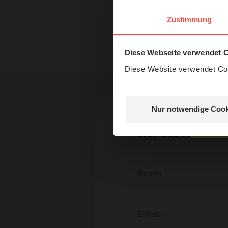
ERF Antenne online les
Dossier zum Thema: „Ide
Das 
Zustimmung
und H
Nutzungsrechte
Diese Webseite verwendet 
Diese Website verwendet Coo
Nur notwendige Cook
Nein, 
Ihr Kommen
Name:
E-Mail: