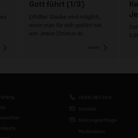
Gott führt (1/3)
Ke
Je
nes
Erfüllter Glaube wird möglich,
wenn man für sich geklärt hat,
Dan
wer Jesus Christus ist.
6,6
mehr
mpfang
06441 957-1414
bs
Kontakt
wsletter
Nutzungsanfrage
dcasts
Mediadaten