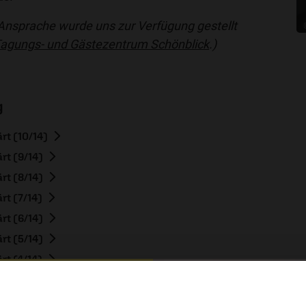
 Ansprache wurde uns zur Verfügung gestellt
 Tagungs- und Gästezentrum Schönblick
.)
g
rt (10/14)
rt (9/14)
rt (8/14)
rt (7/14)
rt (6/14)
rt (5/14)
rt (4/14)
rt (3/14)
hl mal!