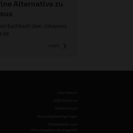
ine Alternative zu
sus
iel Eschbach über Johannes
8-69
mehr
Impressum
AGB/Widerruf
Datenschutz
Nutzungsbedingungen
Meldestelle zum
Hinweisgeberschutzgesetz