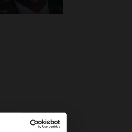
© ERF