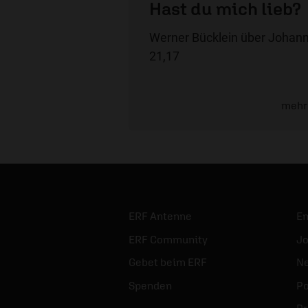
Hast du mich lieb?
Werner Bücklein über Johan
21,17
mehr
ERF Antenne
E
ERF Community
Jo
Gebet beim ERF
Ne
Spenden
Po