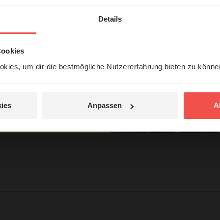
en
ntität“
erleben unsere Hörerinnen
Details
örer mit Gott ...
Cookies
kies, um dir die bestmögliche Nutzererfahrung bieten zu könn
Jetzt Geschichten
entdecken
ies
Anpassen
A
jetzt nicht.
tar
© Ruth Schneider / ERF