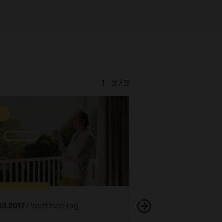
1 - 3 / 9
Auf unterschiedlic
03.2017
/ Wort zum Tag