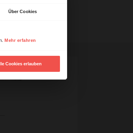
Über Cookies
en.
Mehr erfahren
lle Cookies erlauben