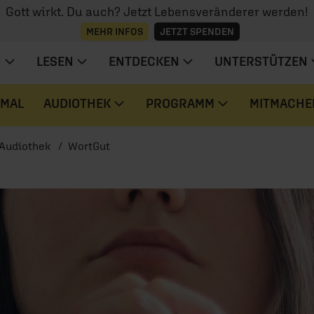
Gott wirkt. Du auch? Jetzt Lebensveränderer werden!
MEHR INFOS
JETZT SPENDEN
N
LESEN
ENTDECKEN
UNTERSTÜTZEN
 MAL
AUDIOTHEK
PROGRAMM
MITMACHE
Audiothek
WortGut