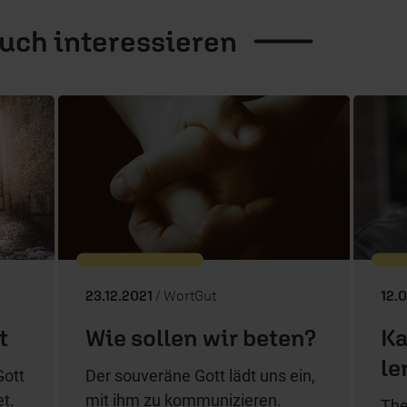
auch
interessieren
23.12.2021
/ WortGut
12.
t
Wie sollen wir beten?
Ka
le
Gott
Der souveräne Gott lädt uns ein,
et.
mit ihm zu kommunizieren.
The