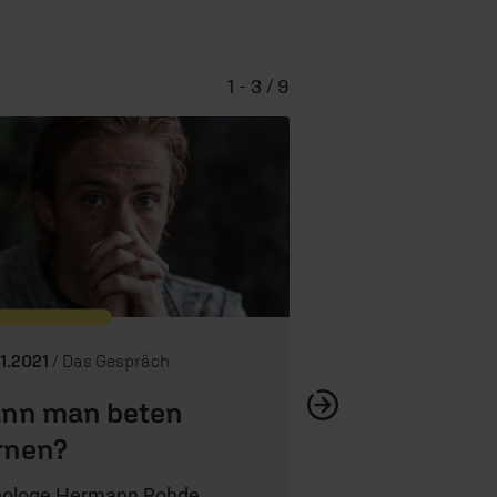
1 - 3 / 9
Warum wir 
01.2021
/ Das Gespräch
nn man beten
rnen?
ologe Hermann Rohde