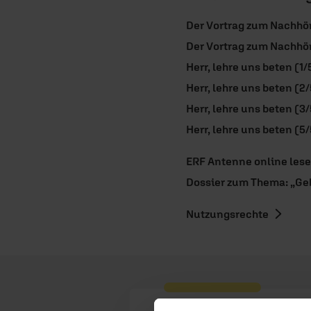
Der Vortrag zum Nachhör
Der Vortrag zum Nachhör
Herr, lehre uns beten (1/
Herr, lehre uns beten (2/
Herr, lehre uns beten (3/
Herr, lehre uns beten (5/
ERF Antenne online les
Dossier zum Thema: „Ge
Nutzungsrechte