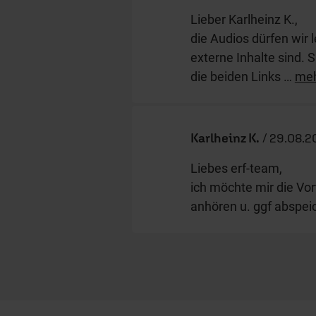
Lieber Karlheinz K.,
die Audios dürfen wir 
externe Inhalte sind. 
die beiden Links
…
me
Karlheinz K.
/
29.08.2
Liebes erf-team,
ich möchte mir die Vo
anhören u. ggf abspei