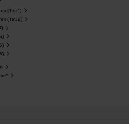
en (Teil 1)
en (Teil 2)
5)
5)
5)
5)
en
bet“