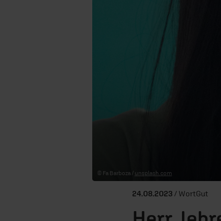
© Fa Barboza /
unsplash.com
24.08.2023
/ WortGut
Herr, lehr