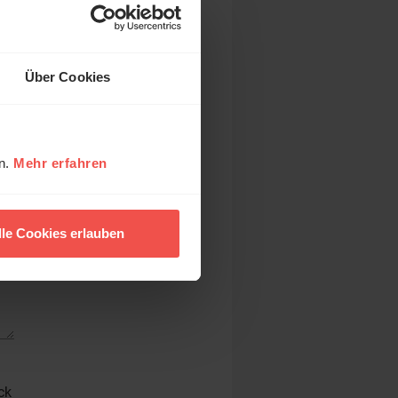
Über Cookies
en.
Mehr erfahren
lle Cookies erlauben
ck