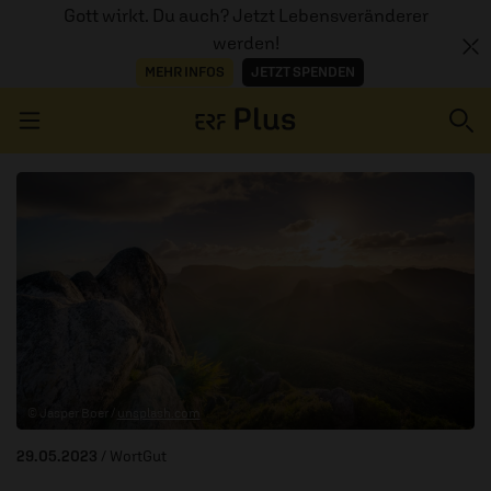
Gott wirkt. Du auch? Jetzt Lebensveränderer
werden!
MEHR INFOS
JETZT SPENDEN
Navigation überspringen
ERZÄHL MAL
AUDIOTHEK
PROGRAMM
MITMACHEN
© Jasper Boer /
unsplash.com
PODCASTS
29.05.2023
/ WortGut
ÜBER