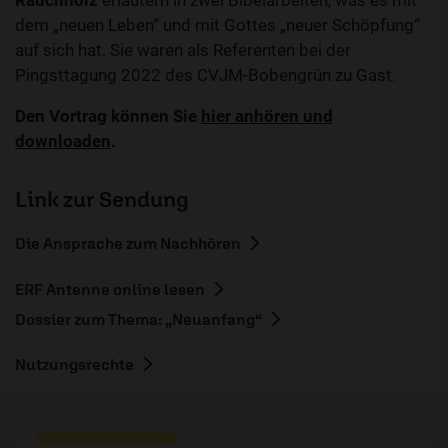
Rauchholz
erläutern in zwei Bibelarbeiten, was es mit
dem „neuen Leben“ und mit Gottes „neuer Schöpfung“
auf sich hat. Sie waren als Referenten bei der
Pingsttagung 2022 des CVJM-Bobengrün zu Gast.
Den Vortrag können Sie
hier anhören und
downloaden
.
Link zur Sendung
Die Ansprache zum Nachhören
ERF Antenne online lesen
Dossier zum Thema: „Neuanfang“
Nutzungsrechte