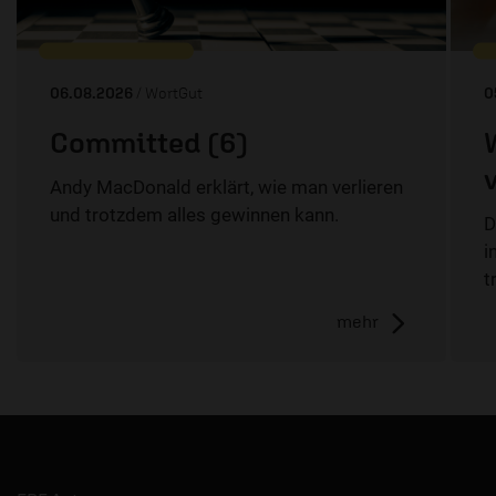
06.08.2026
/ WortGut
0
Committed (6)
Andy MacDonald erklärt, wie man verlieren
und trotzdem alles gewinnen kann.
D
i
t
mehr