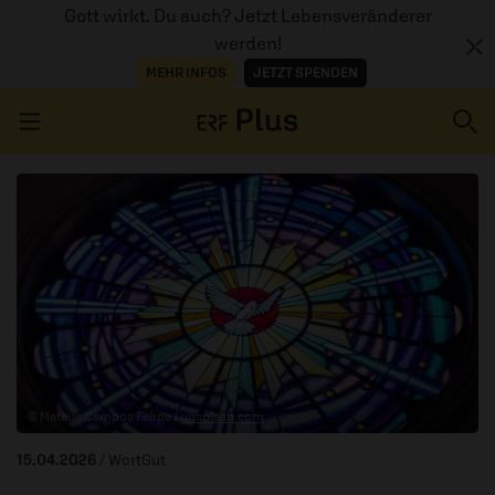
Gott wirkt. Du auch? Jetzt Lebensveränderer
werden!
MEHR INFOS
JETZT SPENDEN
Navigation überspringen
ERZÄHL MAL
AUDIOTHEK
PROGRAMM
MITMACHEN
© Mateus Campos Felipe /
unsplash.com
PODCASTS
15.04.2026
/ WortGut
ÜBER