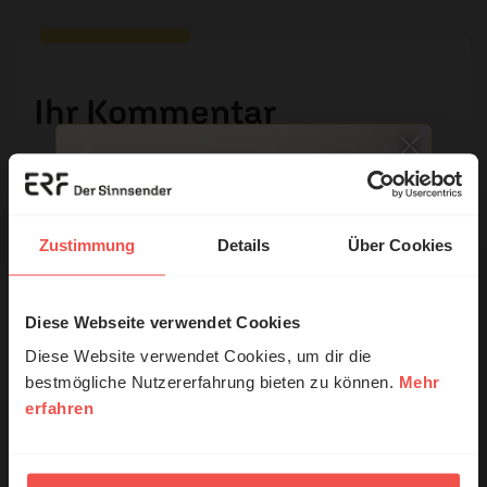
Ihr Kommentar
Name:
Zustimmung
Details
Über Cookies
E-Mail:
Diese Webseite verwendet Cookies
© Ruth Schneider / ERF
Die E-Mail-Adresse wird nicht veröffentlicht.
Diese Website verwendet Cookies, um dir die
bestmögliche Nutzererfahrung bieten zu können.
Mehr
Kommentar:
erfahren
Erzähl mal!
Das erleben unsere Hörerinnen und