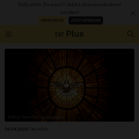
Gott wirkt. Du auch? Jetzt Lebensveränderer
werden!
MEHR INFOS
JETZT SPENDEN
Navigation überspringen
ERZÄHL MAL
AUDIOTHEK
PROGRAMM
MITMACHEN
© Serge Taeymans /
unsplash.com
PODCASTS
08.04.2026
/ WortGut
ÜBER