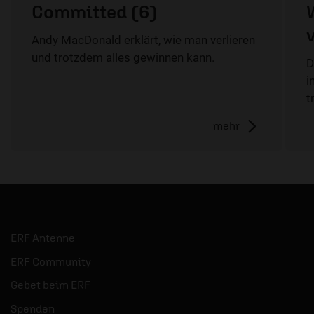
Committed (6)
Andy MacDonald erklärt, wie man verlieren
und trotzdem alles gewinnen kann.
D
i
t
mehr
ERF Antenne
ERF Community
Gebet beim ERF
Spenden