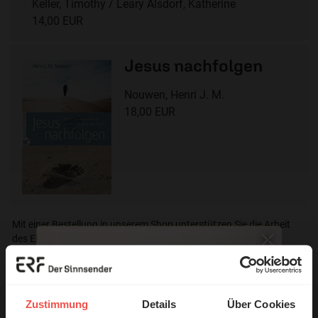
Keller, Timothy / Leary Alsdorf, Katherine
14,00 EUR
Jesus nachfolgen
Nouwen, Henri J. M.
18,00 EUR
Mit einer Bestellung in unserem Shop unterstützen Sie die Arbeit
des ERF.
Nutzungsrechte
Zustimmung
Details
Über Cookies