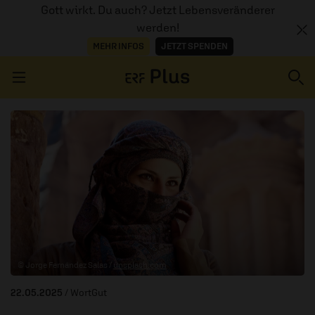
Gott wirkt. Du auch? Jetzt Lebensveränderer
werden!
MEHR INFOS
JETZT SPENDEN
Navigation überspringen
ERZÄHL MAL
AUDIOTHEK
PROGRAMM
MITMACHEN
© Jorge Fernández Salas /
unsplash.com
PODCASTS
22.05.2025
/ WortGut
ÜBER