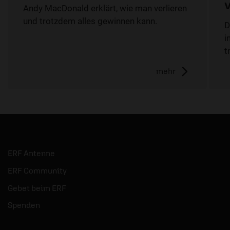
Andy MacDonald erklärt, wie man verlieren
und trotzdem alles gewinnen kann.
D
i
t
mehr
ERF Antenne
ERF Community
Gebet beim ERF
Spenden