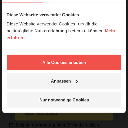
Diese Webseite verwendet Cookies
© Ruth Schneider / ERF
Ihr Kommentar
Diese Website verwendet Cookies, um dir die
bestmögliche Nutzererfahrung bieten zu können.
Mehr
erfahren
Erzähl mal!
Name:
Das erleben unsere Hörerinnen und
Hörer mit Gott ...
Alle Cookies erlauben
E-Mail:
Anpassen
Die E-Mail-Adresse wird nicht veröffentlicht.
Jetzt Geschichten
Kommentar:
entdecken
Nur notwendige Cookies
Nein, jetzt nicht.
Meinen Kommentar nicht öffentlich teilen.