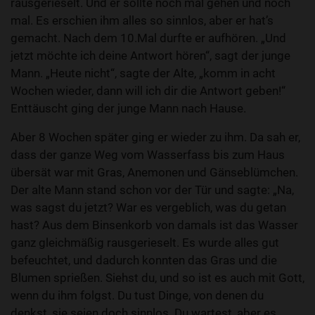
rausgerieselt. Und er sollte noch mal gehen und noch
mal. Es erschien ihm alles so sinnlos, aber er hat’s
gemacht. Nach dem 10.Mal durfte er aufhören. „Und
jetzt möchte ich deine Antwort hören“, sagt der junge
Mann. „Heute nicht“, sagte der Alte, „komm in acht
Wochen wieder, dann will ich dir die Antwort geben!“
Enttäuscht ging der junge Mann nach Hause.
Aber 8 Wochen später ging er wieder zu ihm. Da sah er,
dass der ganze Weg vom Wasserfass bis zum Haus
übersät war mit Gras, Anemonen und Gänseblümchen.
Der alte Mann stand schon vor der Tür und sagte: „Na,
was sagst du jetzt? War es vergeblich, was du getan
hast? Aus dem Binsenkorb von damals ist das Wasser
ganz gleichmäßig rausgerieselt. Es wurde alles gut
befeuchtet, und dadurch konnten das Gras und die
Blumen sprießen. Siehst du, und so ist es auch mit Gott,
wenn du ihm folgst. Du tust Dinge, von denen du
denkst, sie seien doch sinnlos. Du wartest, aber es