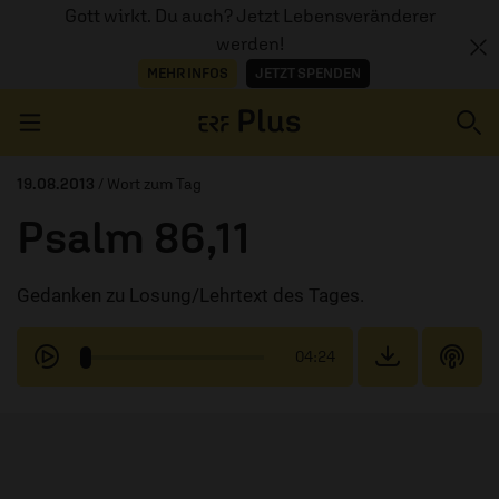
Gott wirkt. Du auch? Jetzt Lebensveränderer
werden!
MEHR INFOS
JETZT SPENDEN
Navigation überspringen
19.08.2013
/ Wort zum Tag
Psalm 86,11
ERZÄHL MAL
Gedanken zu Losung/Lehrtext des Tages.
AUDIOTHEK
PROGRAMM
04:24
MITMACHEN
PODCASTS
ÜBER