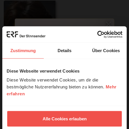
Zustimmung
Details
Über Cookies
Diese Webseite verwendet Cookies
© Ruth Schneider / ERF
Diese Website verwendet Cookies, um dir die
bestmögliche Nutzererfahrung bieten zu können.
Mehr
Sie möchten noch tiefer in die Bibel eintauchen? Wir
erfahren
Erzähl mal!
empfehlen unsere Sendereihe:
Das erleben unsere Hörerinnen und
Anstoß
Hörer mit Gott ...
Alle Cookies erlauben
Nutzungsrechte