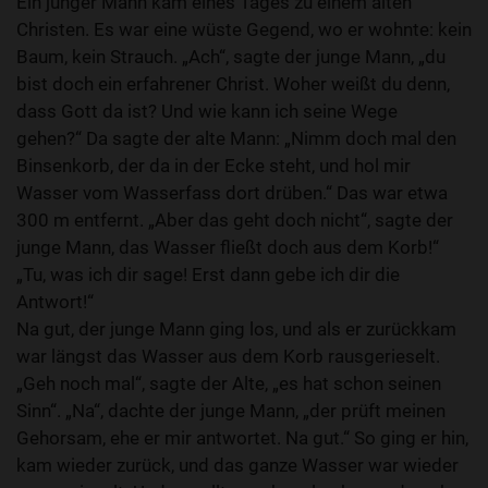
Ein junger Mann kam eines Tages zu einem alten
Christen. Es war eine wüste Gegend, wo er wohnte: kein
Baum, kein Strauch. „Ach“, sagte der junge Mann, „du
bist doch ein erfahrener Christ. Woher weißt du denn,
dass Gott da ist? Und wie kann ich seine Wege
gehen?“ Da sagte der alte Mann: „Nimm doch mal den
Binsenkorb, der da in der Ecke steht, und hol mir
Wasser vom Wasserfass dort drüben.“ Das war etwa
300 m entfernt. „Aber das geht doch nicht“, sagte der
junge Mann, das Wasser fließt doch aus dem Korb!“
„Tu, was ich dir sage! Erst dann gebe ich dir die
Antwort!“
Na gut, der junge Mann ging los, und als er zurückkam
war längst das Wasser aus dem Korb rausgerieselt.
„Geh noch mal“, sagte der Alte, „es hat schon seinen
Sinn“. „Na“, dachte der junge Mann, „der prüft meinen
Gehorsam, ehe er mir antwortet. Na gut.“ So ging er hin,
kam wieder zurück, und das ganze Wasser war wieder