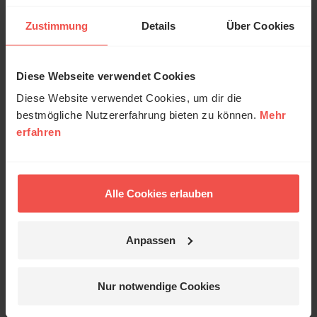
christlichen Glaubens. Doch wie Jesus sich um Thomas
bemühte, so geht er auch immer wieder den Menschen
Zustimmung
Details
Über Cookies
nach. Und immer wieder lässt Jesus den Menschen
sagen: Seid nicht ungläubig, sondern gläubig.
Diese Webseite verwendet Cookies
© Ruth Schneider / ERF
Herbert Laupichler
Diese Website verwendet Cookies, um dir die
bestmögliche Nutzererfahrung bieten zu können.
Mehr
erfahren
Erzähl mal!
Das erleben unsere Hörerinnen und
Hörer mit Gott ...
Alle Cookies erlauben
Anpassen
Jetzt Geschichten
entdecken
Nur notwendige Cookies
Sie möchten noch tiefer in die Bibel eintauchen? Wir
empfehlen unsere Sendereihe: