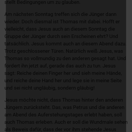
stellt Bedingungen um zu glauben.
Am nächsten Sonntag treffen sich die Jünger dann
wieder. Doch diesmal ist Thomas mit dabei. Hofft er
vielleicht, dass Jesus auch an diesem Sonntag die
Gruppe der Jünger durch sein Erscheinen ehrt? Und
tatsächlich. Jesus kommt auch an diesem Abend dazu.
Trotz geschlossener Türen. Natürlich weiß Jesus, was
Thomas so vollmundig zu den anderen gesagt hat. Und
fordert ihn jetzt auf, gerade das auch zu tun. Jesus
sagt: Reiche deinen Finger her und sieh meine Hände,
und reiche deine Hand her und lege sie in meine Seite
und sei nicht ungläubig, sondern gläubig!
Jesus möchte nicht, dass Thomas hinter den anderen
Jüngern zurücksteht. Das, was Petrus und die anderen
am Abend des Auferstehungstages erlebt haben, soll
auch Thomas erleben. Auch er soll die Wundmale sehen
als Beweis dafür, dass der vor ihm stehende Jesus