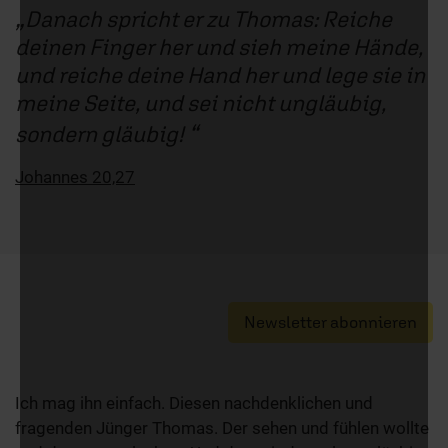
Danach spricht er zu Thomas: Reiche
deinen Finger her und sieh meine Hände,
und reiche deine Hand her und lege sie in
meine Seite, und sei nicht ungläubig,
sondern gläubig!
Johannes 20,27
Newsletter abonnieren
Ich mag ihn einfach. Diesen nachdenklichen und
fragenden Jünger Thomas. Der sehen und fühlen wollte