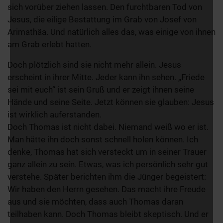
sich vorüber ziehen lassen. Den furchtbaren Tod von
Jesus, die eilige Bestattung im Grab von Josef von
Arimathäa. Und natürlich alles das, was einige von ihnen
am Grab erlebt hatten.
Doch plötzlich sind sie nicht mehr allein. Jesus
erscheint in ihrer Mitte. Jeder kann ihn sehen. „Friede
sei mit euch“ ist sein Gruß und er zeigt ihnen seine
Hände und seine Seite. Jetzt können sie glauben: Jesus
ist wirklich auferstanden.
Doch Thomas ist nicht dabei. Niemand weiß wo er ist.
Man hätte ihn doch sonst schnell holen können. Ich
denke, Thomas hat sich versteckt um in seiner Trauer
ganz allein zu sein. Etwas, was ich persönlich sehr gut
verstehe. Später berichten ihm die Jünger begeistert:
Wir haben den Herrn gesehen. Das macht ihre Freude
aus und sie möchten, dass auch Thomas daran
teilhaben kann. Doch Thomas bleibt skeptisch. Und er