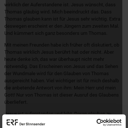
wirklich der Auferstandene ist. Jesus wünscht, dass
Thomas gläubig wird. Mich beeindruckt das. Dass
Thomas glauben kann ist für Jesus sehr wichtig. Extra
deswegen erscheint er den Jüngern zum zweiten Mal.
Und kümmert sich ganz besonders um Thomas.
Mit meinen Freunden habe ich früher oft diskutiert, ob
Thomas wirklich Jesus berührt hat oder nicht. Aber
heute denke ich, das war überhaupt nicht mehr
notwendig. Das Erscheinen von Jesus und das Sehen
der Wundmale wird für den Glauben von Thomas
ausgereicht haben. Viel wichtiger ist für mich deshalb
die anbetende Antwort von ihm: Mein Herr und mein
Gott! Nur von Thomas ist dieser Ausruf des Glaubens
überliefert.
Jesus ist auferstanden und lebt. Daran glauben zu
können ist bis heute der entscheidende Punkt des