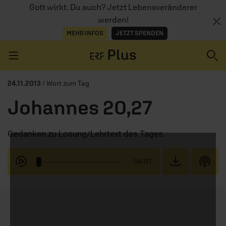
Gott wirkt. Du auch? Jetzt Lebensveränderer
werden!
MEHR INFOS
JETZT SPENDEN
Navigation überspringen
24.11.2013
/ Wort zum Tag
Johannes 20,27
ERZÄHL MAL
Gedanken zu Losung/Lehrtext des Tages.
AUDIOTHEK
PROGRAMM
04:07
MITMACHEN
PODCASTS
ÜBER