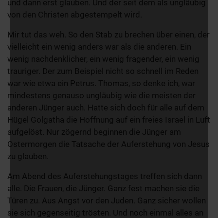
und dann erst glauben. Und der seit dem als ungläubig
von den Christen abgestempelt wird.
Mir tut das weh. So den Stab zu brechen über einen, der
vielleicht ein wenig anders war als die anderen. Ein
wenig nachdenklicher, ein wenig fragender, ein wenig
trauriger. Der zum Beispiel nicht so schnell im Reden
war wie etwa ein Petrus. Thomas, so denke ich, war
mindestens genauso ungläubig wie die meisten der
anderen Jünger auch. Hatte sich doch für alle auf dem
Hügel Golgatha die Hoffnung auf ein freies Israel in Luft
aufgelöst. Nur zögernd beginnen die Jünger am
Ostermorgen die Tatsache der Auferstehung von Jesus
zu glauben.
Am Abend des Auferstehungstages treffen sich dann
alle. Die Frauen, die Jünger. Ganz fest machen sie die
Türen zu. Aus Angst vor den Juden. Ganz sicher wollen
sie sich gegenseitig trösten. Und noch einmal alles an