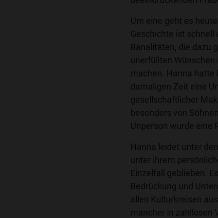
Um eine geht es heute
Geschichte ist schnell 
Banalitäten, die dazu 
unerfüllten Wünschen 
machen. Hanna hatte ke
damaligen Zeit eine U
gesellschaftlicher Make
besonders von Söhnen,
Unperson wurde eine 
Hanna leidet unter den 
unter ihrem persönliche
Einzelfall geblieben. E
Bedrückung und Unterd
allen Kulturkreisen au
mancher in zahllosen 