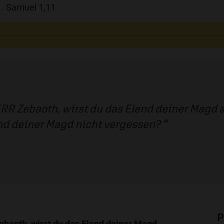
 1. Samuel 1,11
RR Zebaoth, wirst du das Elend deiner Magd
d deiner Magd nicht vergessen?
P
baoth, wirst du das Elend deiner Magd