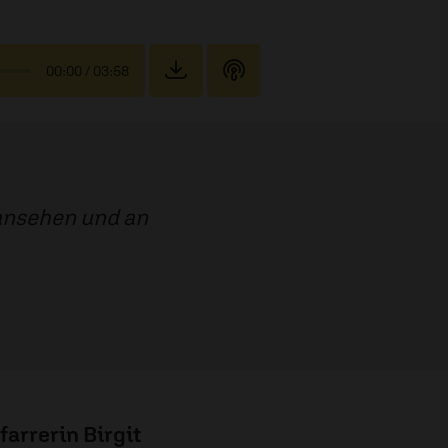
00:00
/ 03:58
 ansehen und an
farrerin Birgit