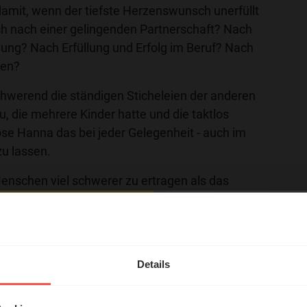
damit, wenn der tiefste Herzenswunsch unerfüllt
sch nach einer gelingenden Partnerschaft? Nach
ung? Nach Erfüllung und Erfolg im Beruf? Nach
gen?
werend die ständigen Sticheleien der anderen
u, die mehrere Kinder hatte und die taktlos
ose Hanna das bei jeder Gelegenheit - auch im
zu lassen.
Menschen viel schwerer zu ertragen als das
n. Das ist bis heute so geblieben, auch wenn
ns Gegenteil verwandelt haben. Heute haben es
hl mal!
 Kindern schwer und sind häufig deutlichen
n einer kinderfeindlichen Gesellschaft geraten
erleben unsere Hörerinnen
Details
Kindern oder alleinerziehende Mütter schnell
örer mit Gott ...
bseits.