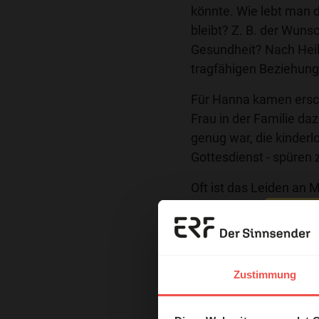
könnte. Wie lebt man 
bleibt? Z. B. der Wun
Gesundheit? Nach Heil
tragfähigen Beziehun
Für Hanna kamen ersch
Frau in der Familie daz
genug war, die kinderl
Gottesdienst - spüren 
Oft ist das Leiden an 
Leiden an Verhältnisse
sich die Vorzeichen i
Erzä
Familien mit mehreren
Anfragen ausgesetzt. I
Das 
Zustimmung
Familien mit mehreren 
und H
ins gesellschaftliche A