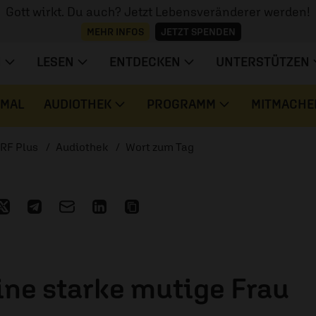
Gott wirkt. Du auch? Jetzt Lebensveränderer werden!
MEHR INFOS
JETZT SPENDEN
N
LESEN
ENTDECKEN
UNTERSTÜTZEN
 MAL
AUDIOTHEK
PROGRAMM
MITMACHE
RF Plus
Audiothek
Wort zum Tag
g
ine starke mutige Frau