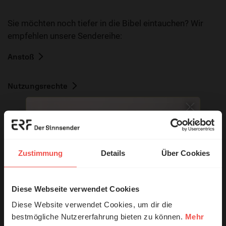
Sie möchten noch tiefer in die Bibel eintauchen? Wir
empfehlen unsere Sendereihe:
Anstoß
Nutzungsrechte
Ihr Kommentar
Zustimmung
Details
Über Cookies
Diese Webseite verwendet Cookies
© Ruth Schneider / ERF
Name:
Diese Website verwendet Cookies, um dir die
bestmögliche Nutzererfahrung bieten zu können.
Mehr