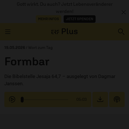
Gott wirkt. Du auch? Jetzt Lebensveränderer
werden!
MEHR INFOS
JETZT SPENDEN
Navigation überspringen
19.05.2026
/ Wort zum Tag
Formbar
ERZÄHL MAL
Die Bibelstelle Jesaja 64,7 – ausgelegt von Dagmar
AUDIOTHEK
Janssen.
PROGRAMM
05:03
MITMACHEN
PODCASTS
ÜBER