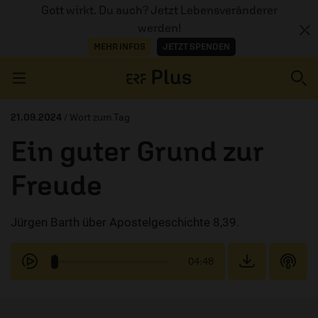
Gott wirkt. Du auch? Jetzt Lebensveränderer
werden!
MEHR INFOS
JETZT SPENDEN
Navigation überspringen
21.09.2024
/ Wort zum Tag
Ein guter Grund zur
ERZÄHL MAL
Freude
AUDIOTHEK
Jürgen Barth über Apostelgeschichte 8,39.
PROGRAMM
MITMACHEN
04:48
PODCASTS
ÜBER