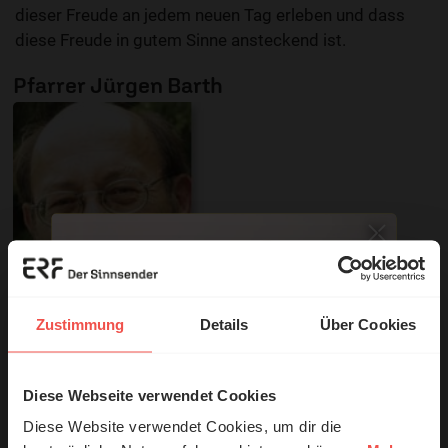
dieser Freude an jedem neuen Tag erleben und dass
diese Freude in gutem Sinne ansteckend ist.
Pfarrer Jürgen Barth
Zustimmung
Details
Über Cookies
Diese Webseite verwendet Cookies
© Ruth Schneider / ERF
Produkte zur Sendung
Diese Website verwendet Cookies, um dir die