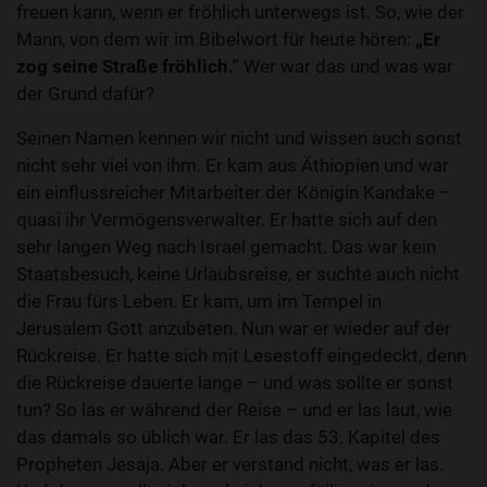
freuen kann, wenn er fröhlich unterwegs ist. So, wie der
Mann, von dem wir im Bibelwort für heute hören:
„Er
zog seine Straße fröhlich.“
Wer war das und was war
der Grund dafür?
Seinen Namen kennen wir nicht und wissen auch sonst
nicht sehr viel von ihm. Er kam aus Äthiopien und war
ein einflussreicher Mitarbeiter der Königin Kandake –
quasi ihr Vermögensverwalter. Er hatte sich auf den
sehr langen Weg nach Israel gemacht. Das war kein
Staatsbesuch, keine Urlaubsreise, er suchte auch nicht
die Frau fürs Leben. Er kam, um im Tempel in
Jerusalem Gott anzubeten. Nun war er wieder auf der
Rückreise. Er hatte sich mit Lesestoff eingedeckt, denn
die Rückreise dauerte lange – und was sollte er sonst
tun? So las er während der Reise – und er las laut, wie
das damals so üblich war. Er las das 53. Kapitel des
Propheten Jesaja. Aber er verstand nicht, was er las.