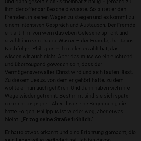
Und dann gesellt sich - scheinbar zufällig – jemand zu
ihm, der offenbar Bescheid wusste. So bittet er den
Fremden, in seinen Wagen zu steigen und es kommt zu
einem intensiven Gespräch und Austausch. Der Fremde
erklärt ihm, von wem das eben Gelesene spricht und
erzählt ihm von Jesus. Was er – der Fremde, der Jesus-
Nachfolger Philippus – ihm alles erzählt hat, das
wissen wir auch nicht. Aber das muss so einleuchtend
und überzeugend gewesen sein, dass der
Vermögensverwalter Christ wird und sich taufen lässt.
Zu diesem Jesus, von dem er gehört hatte, zu dem
wollte er nun auch gehören. Und dann haben sich ihre
Wege wieder getrennt. Bestimmt sind sie sich später
nie mehr begegnet. Aber diese eine Begegnung, die
hatte Folgen. Philippus ist wieder weg, aber etwas
bleibt:
„Er zog seine Straße fröhlich.“
Er hatte etwas erkannt und eine Erfahrung gemacht, die
sein Leben völlig verändert hat. Ich bin davon