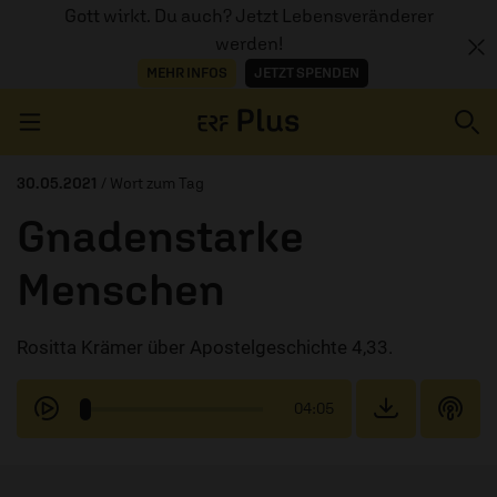
Gott wirkt. Du auch? Jetzt Lebensveränderer
werden!
MEHR INFOS
JETZT SPENDEN
Navigation überspringen
30.05.2021
/ Wort zum Tag
Gnadenstarke
ERZÄHL MAL
Menschen
AUDIOTHEK
Rositta Krämer über Apostelgeschichte 4,33.
PROGRAMM
MITMACHEN
04:05
PODCASTS
ÜBER