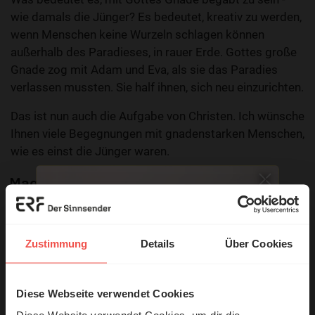
wie damals die Jünger? Es bedeutet, kreativ zu werden,
wenn Menschen keine Wurzeln schlagen können
außerhalb des Paradieses, in rauer Erde. Gottes große
Gnade zog mit Adam und Eva, als sie das Paradies
verlassen mussten. Sie half ihnen, sich neu einzurichten.
Das ist nun auch die Aufgabe von Christen. Ich wünsche
Ihnen viele Begegnungen mit gnadenstarken Menschen,
wie es einst die Jünger waren.
Mag. Theol. Rositta Krämer
Zustimmung
Details
Über Cookies
Diese Webseite verwendet Cookies
© Ruth Schneider / ERF