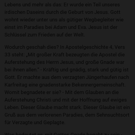
Lebens und mehr als das: Er wurde ein Teil unseres
irdischen Daseins durch die Geburt von Jesus. Gott
wohnt wieder unter uns als gütiger Wegbegleiter wie
einst im Paradies bei Adam und Eva. Jesus ist der
Schlüssel zum Frieden auf der Welt.
Wodurch geschah dies? In Apostelgeschichte 4, Vers
33 steht: „Mit großer Kraft bezeugten die Apostel die
Auferstehung des Herrn Jesus, und große Gnade war
bei ihnen allen.“ - Kräftig und gnädig, stark und gütig ist
Gott. Er machte aus dem verzagten Jüngerhaufen nach
Karfreitag eine gnadenstarke Bekennergemeinschaft.
Womit begnadete er sie? - Mit dem Glauben an die
Auferstehung Christi und mit der Hoffnung auf ewiges
Leben. Dieser Glaube macht stark. Dieser Glaube ist ein
Gruß aus dem verlorenen Paradies, dem Sehnsuchtsort
für Verzagte und Geplagte.
Was bedeutet es, mit Gottes Gnade begabt zu sein -