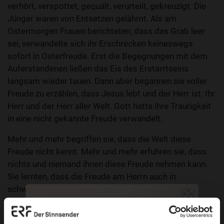
verhört, verspottet, gequält, verurteilt, gekreuzigt. Die
Jünger waren von Entsetzen gelähmt. Als am
Ostermorgen Frauen berichteten, dass das Grab leer
sei, verwandelte sich ihr Erschrecken keineswegs
sofort in Osterfreude. Erst die Begegnungen mit dem
Auferstandenen ließen das Eis des Erstarrtseins
langsam wieder tauen. Dann aber begannen sie voller
Freude zu erzählen, dass Jesus lebt und der Herr ist. Ihr
Herr und der Herr aller Welt. Gott hatte ihre Traurigkeit
in eine nicht gekannte Freude verwandelt.
Mehr und mehr begriffen sie, dass die Welt diese
Freude nicht kennt. Mehr und mehr erfuhren sie, dass
nichts und niemand ihnen diese Freude nehmen kann.
Sie lernten, dass die Freude am Herrn auch in
schwersten Zeiten, sogar in Bedrückung und
Verfolgung durchträgt.
Wie gesagt wünsche ich Ihnen, dass Sie heute Grund