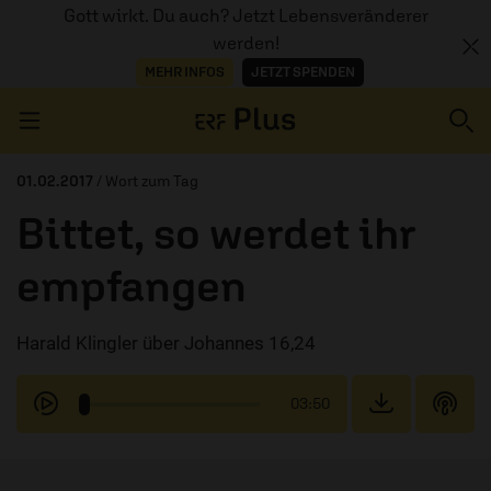
Gott wirkt. Du auch? Jetzt Lebensveränderer
werden!
MEHR INFOS
JETZT SPENDEN
Navigation überspringen
01.02.2017
/ Wort zum Tag
Bittet, so werdet ihr
ERZÄHL MAL
empfangen
AUDIOTHEK
Harald Klingler über Johannes 16,24
PROGRAMM
MITMACHEN
03:50
PODCASTS
ÜBER