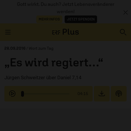
Gott wirkt. Du auch? Jetzt Lebensveränderer
werden!
MEHR INFOS
JETZT SPENDEN
Navigation überspringen
28.09.2016
/ Wort zum Tag
„Es wird regiert…“
ERZÄHL MAL
Jürgen Schweitzer über Daniel 7,14
AUDIOTHEK
PROGRAMM
04:15
MITMACHEN
PODCASTS
ÜBER