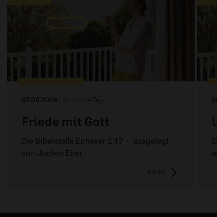
07.08.2026
/ Wort zum Tag
0
Friede mit Gott
Die Bibelstelle Epheser 2,17 – ausgelegt
D
von Jochen Eber.
a
mehr