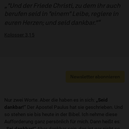
"Und der Friede Christi, zu dem ihr auch
berufen seid in "einem" Leibe, regiere in
euren Herzen; und seid dankbar."
Kolosser 3,15
Newsletter abonnieren
Nur zwei Worte. Aber die haben es in sich:
„Seid
dankbar!“
Der Apostel Paulus hat sie geschrieben. Und
so stehen sie bis heute in der Bibel. Ich nehme diese
Aufforderung ganz persönlich für mich. Dann heißt es:
„Sei dankbar!“
Aber dankbar sein, das ist gar nicht so