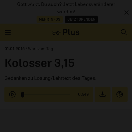
Gott wirkt. Du auch? Jetzt Lebensveränderer
werden!
MEHR INFOS
JETZT SPENDEN
Navigation überspringen
01.01.2015
/ Wort zum Tag
Kolosser 3,15
ERZÄHL MAL
Gedanken zu Losung/Lehrtext des Tages.
AUDIOTHEK
PROGRAMM
03:49
MITMACHEN
PODCASTS
ÜBER