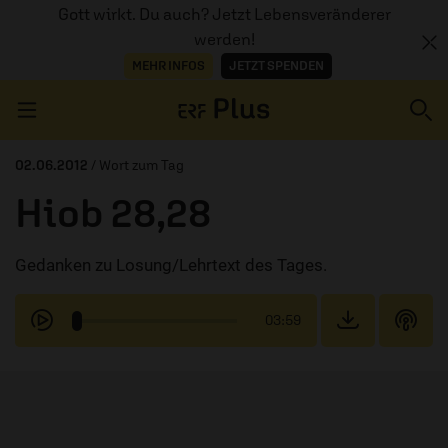
Gott wirkt. Du auch? Jetzt Lebensveränderer
werden!
MEHR INFOS
JETZT SPENDEN
Navigation überspringen
02.06.2012
/ Wort zum Tag
Hiob 28,28
ERZÄHL MAL
Gedanken zu Losung/Lehrtext des Tages.
AUDIOTHEK
PROGRAMM
03:59
MITMACHEN
PODCASTS
ÜBER