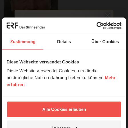
Zustimmung
Details
Über Cookies
Sie möchten noch tiefer in die Bibel eintauchen? Wir
empfehlen unsere Sendereihe:
Diese Webseite verwendet Cookies
© Ruth Schneider / ERF
Diese Website verwendet Cookies, um dir die
Anstoß
bestmögliche Nutzererfahrung bieten zu können.
Mehr
erfahren
Erzähl mal!
Nutzungsrechte
Das erleben unsere Hörerinnen und
Hörer mit Gott ...
Alle Cookies erlauben
Anpassen