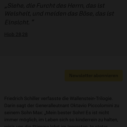
Siehe, die Furcht des Herrn, das ist
Weisheit, und meiden das Böse, das ist
Einsicht.
Hiob 28,28
Newsletter abonnieren
Friedrich Schiller verfasste die Wallenstein-Trilogie.
Darin sagt der Generalleutnant Oktavio Piccolomini zu
seinem Sohn Max: „Mein bester Sohn! Es ist nicht
immer möglich, im Leben sich so kinderrein zu halten,
wie's uns die Stimme lehrt im Innersten. In steter