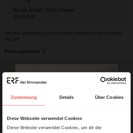
Bruder Abdull / Bach, Eugene
23,00 EUR
Mit einer Bestellung in unserem Shop unterstützen Sie die Arbeit
des ERF.
Nutzungsrechte
Ihr Kommentar
Zustimmung
Details
Über Cookies
Name:
Diese Webseite verwendet Cookies
© Ruth Schneider / ERF
Diese Website verwendet Cookies, um dir die