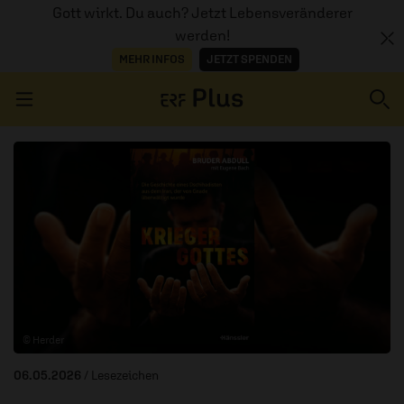
Gott wirkt. Du auch? Jetzt Lebensveränderer
werden!
MEHR INFOS
JETZT SPENDEN
Navigation überspringen
ERZÄHL MAL
AUDIOTHEK
PROGRAMM
MITMACHEN
© Herder
PODCASTS
06.05.2026
/ Lesezeichen
ÜBER