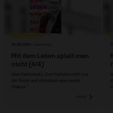
06.08.2026
/ Lesezeichen
0
Mit dem Leben spielt man
nicht (4/4)
Uwe Heimowski: „Gott befreite mich aus
U
der Sucht und ich bekam eine zweite
d
Chance.“
C
mehr