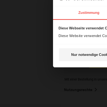
Produkte zur S
Das 
Zustimmung
und H
Diese Webseite verwendet 
Diese Website verwendet Coo
Nur notwendige Cook
Nein, 
Mit einer Bestellung in unser
Nutzungsrechte