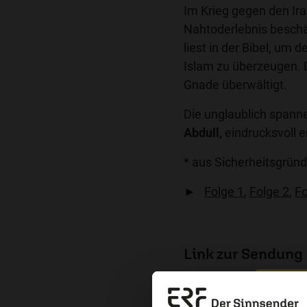
Im Krieg gegen den Ir
Nahtoderlebnis beschäft
liest in der Bibel, um
Islam zu überzeugen. 
Gnade überwältigt.
Die unglaublich spann
Abdull,
eindrucksvoll e
* aus Sicherheitsgrü
►
Folge 1
,
Folge 2
,
Fo
Link zur Sendung
Infos zu Bruder Abdull 
Erzä