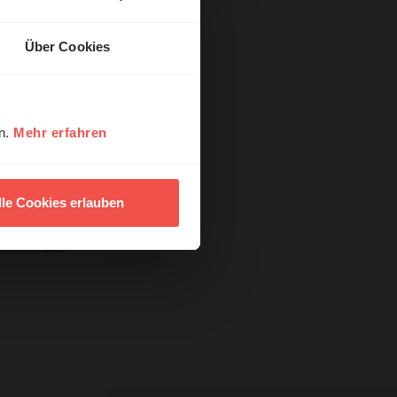
Über Cookies
en.
Mehr erfahren
lle Cookies erlauben