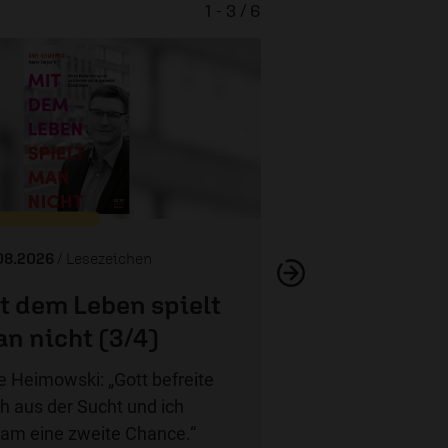
1 - 3 / 6
Mit dem Leben spi
(2/4)
08.2026
/ Lesezeichen
t dem Leben spielt
n nicht (3/4)
 Heimowski: „Gott befreite
h aus der Sucht und ich
am eine zweite Chance.“