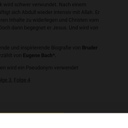
ak wird schwer verwundet. Nach einem
igt sich Abdull wieder intensiv mit Allah. Er
 deren Inhalte zu widerlegen und Christen vom
Doch dann begegnet er Jesus. Und wird von
ende und inspirierende Biografie von
Bruder
rzählt von
Eugene Bach*.
nden wird ein Pseudonym verwendet
lge 3
,
Folge 4
und Eugene Bach
hl mal!