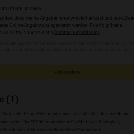
t öffentlich teilen.
standen, dass meine Angaben anonymisiert erfasst und zum Zwe
res Online-Angebots ausgewertet werden. Es erfolgt keine
n an Dritte. Näheres siehe
Datenschutzerklärung
.
ktionell geprüft. Wir behalten uns das Kürzen von Kommentaren vor. Ei
besteht nicht. Bitte beachten Sie beim Schreiben Ihres Kommentars unse
Absenden
 (1)
ußerten Inhalte und Meinungen geben ausschließlich die persönliche
sser wieder. Der ERF übernimmt keine Gewähr für die Richtigkeit,
äßigkeit der von Nutzern veröffentlichten Kommentare.