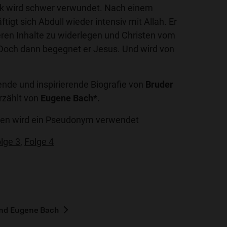
ak wird schwer verwundet. Nach einem
igt sich Abdull wieder intensiv mit Allah. Er
 deren Inhalte zu widerlegen und Christen vom
Doch dann begegnet er Jesus. Und wird von
ende und inspirierende Biografie von
Bruder
rzählt von
Eugene Bach*.
nden wird ein Pseudonym verwendet
lge 3
,
Folge 4
und Eugene Bach