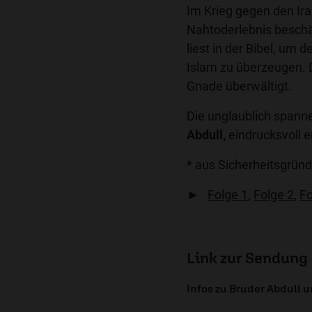
Im Krieg gegen den Ir
Nahtoderlebnis beschäft
liest in der Bibel, um
Islam zu überzeugen. 
Gnade überwältigt.
Die unglaublich spann
Abdull,
eindrucksvoll e
* aus Sicherheitsgrü
►
Folge 1
,
Folge 2
,
Fo
Link zur Sendung
Infos zu Bruder Abdull 