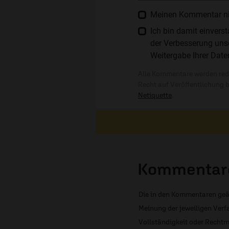
Meinen Kommentar nich
Ich bin damit einver
der Verbesserung unse
Weitergabe Ihrer Date
Alle Kommentare werden reda
Recht auf Veröffentlichung 
Netiquette
.
Kommentare
Die in den Kommentaren geä
Meinung der jeweiligen Verfa
Vollständigkeit oder Rechtm