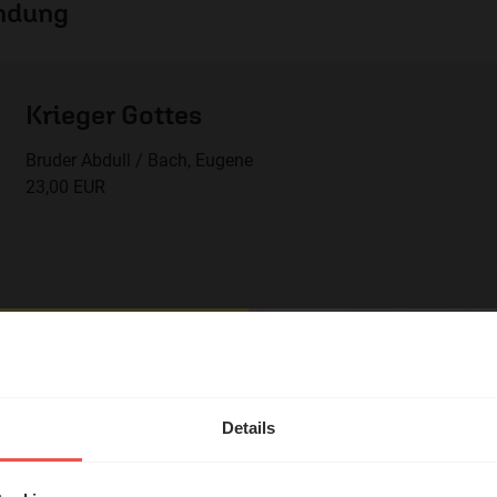
endung
Krieger Gottes
Bruder Abdull / Bach, Eugene
23,00 EUR
hl mal!
em Shop unterstützen Sie die Arbeit des ERF.
erleben unsere Hörerinnen
Details
örer mit Gott ...