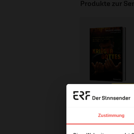
Produkte zur S
Erzä
Mit einer Bestellung in unser
Nutzungsrechte
Das 
Zustimmung
und H