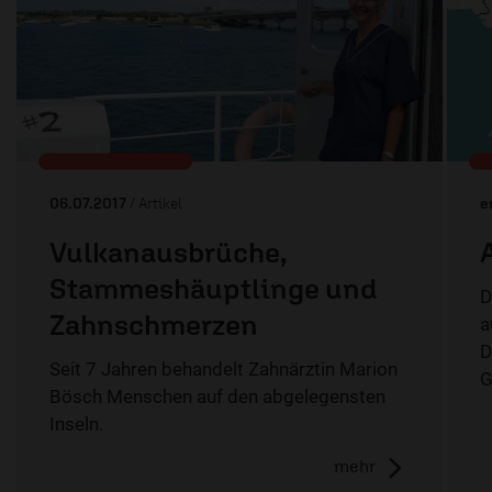
06.07.2017
/ Artikel
e
Vulkanausbrüche,
Stammeshäuptlinge und
D
Zahnschmerzen
a
D
Seit 7 Jahren behandelt Zahnärztin Marion
G
Bösch Menschen auf den abgelegensten
Inseln.
mehr