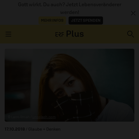
Gott wirkt. Du auch? Jetzt Lebensveränderer
werden!
MEHR INFOS
JETZT SPENDEN
Navigation überspringen
ERZÄHL MAL
AUDIOTHEK
PROGRAMM
MITMACHEN
© Larm Rmah /
unsplash.com
PODCASTS
17.10.2018
/ Glaube + Denken
ÜBER