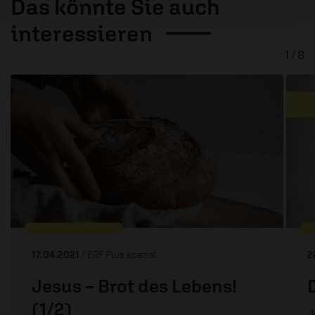
Das könnte Sie auch
interessieren
1 / 8
17.04.2021
/ ERF Plus spezial
2
Jesus – Brot des Lebens!
(1/2)
J