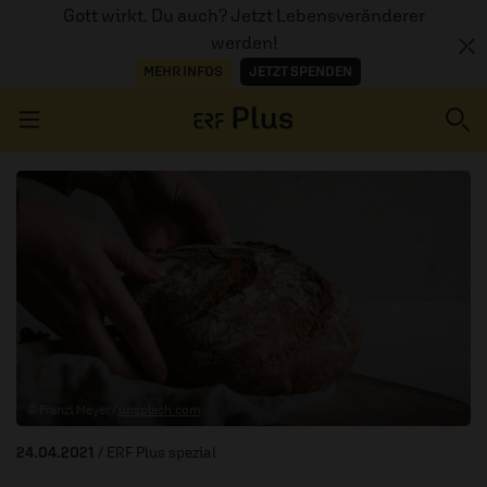
Gott wirkt. Du auch? Jetzt Lebensveränderer
werden!
MEHR INFOS
JETZT SPENDEN
Navigation überspringen
ERZÄHL MAL
AUDIOTHEK
PROGRAMM
MITMACHEN
© Franzi Meyer /
unsplash.com
PODCASTS
24.04.2021
/ ERF Plus spezial
ÜBER