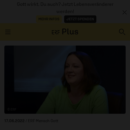
Gott wirkt. Du auch? Jetzt Lebensveränderer
werden!
MEHR INFOS
JETZT SPENDEN
Navigation überspringen
ERZÄHL MAL
AUDIOTHEK
PROGRAMM
MITMACHEN
© ERF
PODCASTS
17.06.2022
/ ERF Mensch Gott
ÜBER