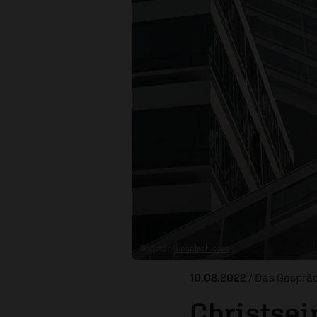
© Victor /
unsplash.com
10.08.2022
/ Das Gesprä
Christsei