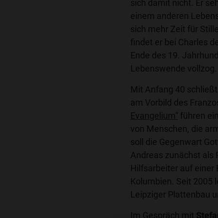
sich damit nicht. Er se
einem anderen Lebenss
sich mehr Zeit für Sti
findet er bei Charles 
Ende des 19. Jahrhund
Lebenswende vollzog.
Mit Anfang 40 schließ
am Vorbild des Franzos
Evangelium“
führen ein
von Menschen, die arm 
soll die Gegenwart Gott
Andreas zunächst als P
Hilfsarbeiter auf einer
Kolumbien. Seit 2005 
Leipziger Plattenbau un
Im Gespräch mit
Stefa