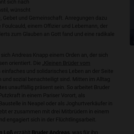
hnt sich nach
til, wünscht
lle, Gebet und Gemeinschaft. Anregungen dazu
de Foulcauld, einem Offizier und Lebemann, der
erts zum Glauben an Gott fand und eine radikale
t sich Andreas Knapp einem Orden an, der sich
en orientiert. Die
„Kleinen Brüder vom
 einfaches und solidarisches Leben an der Seite
und sozial benachteiligt sind. Mitten im Alltag
es unauffällig präsent sein. So arbeitet Bruder
utzkraft in einem Pariser Vorort, als
 Baustelle in Neapel oder als Joghurtverkäufer in
lebt er zusammen mit drei Mitbrüdern in einem
d engagiert sich in der Flüchtlingsarbeit.
n Loß
erzählt
Bruder Andreas
, was für ihn