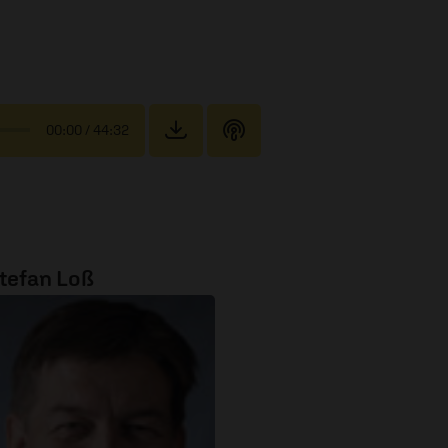
00:00
/ 44:32
tefan Loß