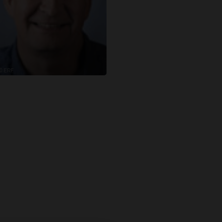
© ERF