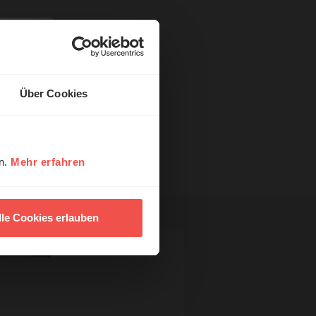
Über Cookies
en.
Mehr erfahren
lle Cookies erlauben