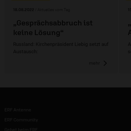
18.08.2022
/ Aktuelles vom Tag
1
„Gesprächsabbruch ist
„
keine Lösung“
Russland: Kirchenpräsident Liebig setzt auf
A
Austausch:
s
mehr
ERF Antenne
ERF Community
Gebet beim ERF