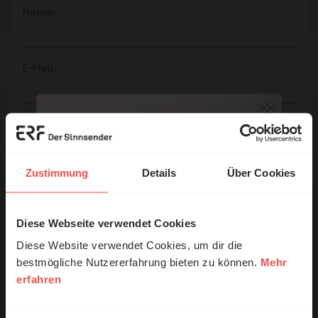
Name:
E-Mail:
Die E-Mail-Adresse wird nicht veröffentlicht.
Kommentar:
Zustimmung
Details
Über Cookies
Meinen Kommentar nicht öffentlich teilen.
Diese Webseite verwendet Cookies
© Ruth Schneider / ERF
Ich bin damit einverstanden, dass meine Angaben
Diese Website verwendet Cookies, um dir die
anonymisiert erfasst und zum Zweck der
bestmögliche Nutzererfahrung bieten zu können.
Mehr
Verbesserung unseres Online-Angebots
erfahren
Erzähl mal!
ausgewertet werden. Es erfolgt keine Weitergabe
Ihrer Daten an Dritte. Näheres siehe
Das erleben unsere Hörerinnen und