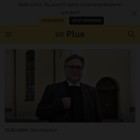
Gott wirkt. Du auch? Jetzt Lebensveränderer
werden!
MEHR INFOS
JETZT SPENDEN
Navigation überspringen
ERZÄHL MAL
AUDIOTHEK
PROGRAMM
MITMACHEN
© Johannes Killyen
PODCASTS
13.02.2024
/ Das Gespräch
ÜBER