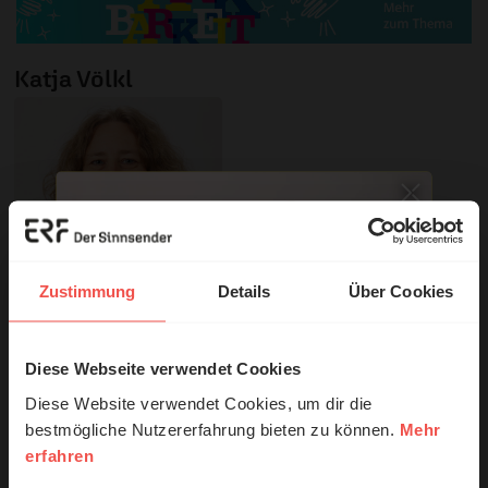
Katja Völkl
Zustimmung
Details
Über Cookies
© ERF
Moderatorin und
Redakteurin
Diese Webseite verwendet Cookies
© Ruth Schneider / ERF
Diese Website verwendet Cookies, um dir die
ERF Antenne online lesen
bestmögliche Nutzererfahrung bieten zu können.
Mehr
erfahren
Erzähl mal!
Dossier zum Thema: „Dankbarkeit“