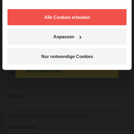
Nutzungsrechte
Das erleben unsere Hörerinnen und
Hörer mit Gott ...
Alle Cookies erlauben
Anpassen
Ihr Kommentar
Jetzt Geschichten
entdecken
Nur notwendige Cookies
Nein, jetzt nicht.
Name:
E-Mail:
Die E-Mail-Adresse wird nicht veröffentlicht.
Kommentar: