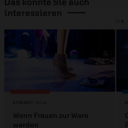
Das könnte Sie auch
interessieren
1 / 4
27.06.2017
/ Artikel
2
Wenn Frauen zur Ware
werden