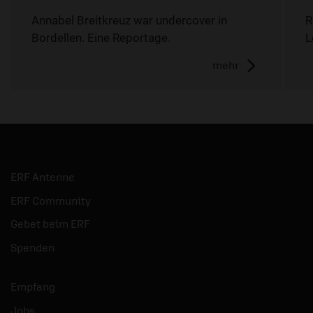
Annabel Breitkreuz war undercover in
R
Bordellen. Eine Reportage.
L
mehr
ERF Antenne
ERF Community
Gebet beim ERF
Spenden
Empfang
Jobs