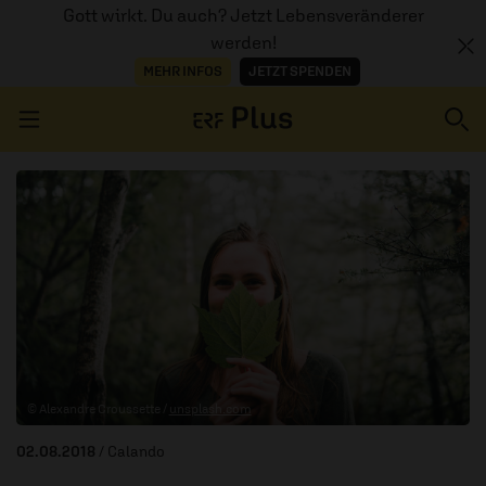
Gott wirkt. Du auch? Jetzt Lebensveränderer
werden!
MEHR INFOS
JETZT SPENDEN
Navigation überspringen
ERZÄHL MAL
AUDIOTHEK
PROGRAMM
MITMACHEN
© Alexandre Croussette /
unsplash.com
PODCASTS
02.08.2018
/ Calando
ÜBER