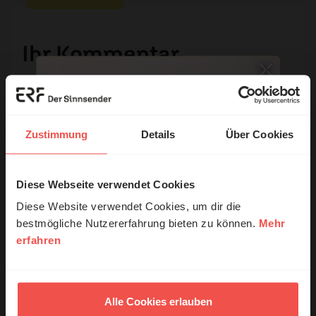
Ihr Kommentar
Name:
Zustimmung
Details
Über Cookies
E-Mail:
Diese Webseite verwendet Cookies
© Ruth Schneider / ERF
Diese Website verwendet Cookies, um dir die
Die E-Mail-Adresse wird nicht veröffentlicht.
bestmögliche Nutzererfahrung bieten zu können.
Mehr
Kommentar:
erfahren
Erzähl mal!
Das erleben unsere Hörerinnen und
Hörer mit Gott ...
Alle Cookies erlauben
Meinen Kommentar nicht öffentlich teilen.