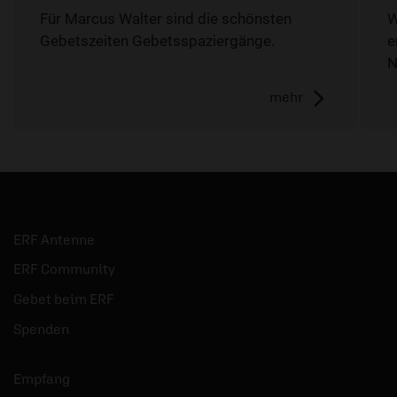
Für Marcus Walter sind die schönsten
W
Gebetszeiten Gebetsspaziergänge.
e
N
mehr
ERF Antenne
ERF Community
Gebet beim ERF
Spenden
Empfang