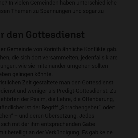
ihe? In vielen Gemeinden haben unterschiedliche
esen Themen zu Spannungen und sogar zu
ür den Gottesdienst
 der Gemeinde von Korinth ähnliche Konflikte gab.
n, die sich dort versammelten, jedenfalls klare
sungen, wie sie miteinander umgehen sollten
eben gelingen könnte.
ristlichen Zeit gestaltete man den Gottesdienst
dienst und weniger als Predigt-Gottesdienst. Zu
hörten der Psalm, die Lehre, die Offenbarung,
ändlicher ist der Begriff „Sprachengebet“, oder:
chen“ – und deren Übersetzung. Jedes
 sich mit der ihm entsprechenden Gabe
it beteiligt an der Verkündigung. Es gab keine