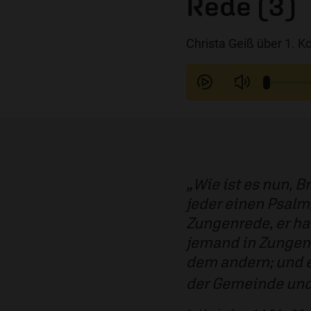
Rede (3)
Christa Geiß über 1. K
Wie ist es nun,
jeder einen Psalm,
Zungenrede, er ha
jemand in Zungen 
dem andern; und ei
der Gemeinde und r