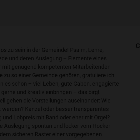
a
C
 los zu sein in der Gemeinde! Psalm, Lehre,
ede und deren Auslegung – Elemente eines
ur mit genügend kompetenten Mitarbeitenden
e zu so einer Gemeinde gehören, gratuliere ich
n es schon – viel Leben, gute Gaben, engagierte
 gerne und kreativ einbringen – das birgt
nell gehen die Vorstellungen auseinander: Wie
et werden? Kanzel oder besser transparentes
und Lobpreis mit Band oder eher mit Orgel?
che Auslegung spontan und locker vom Hocker
 dem sicheren Raster einer vorgegebenen