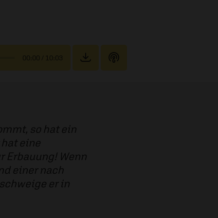
00:00
/ 10:03
mmt, so hat ein
 hat eine
zur Erbauung! Wenn
nd einer nach
 schweige er in