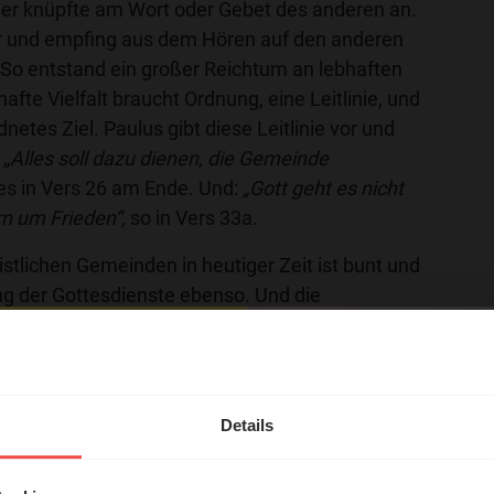
er knüpfte am Wort oder Gebet des anderen an.
r und empfing aus dem Hören auf den anderen
 So entstand ein großer Reichtum an lebhaften
fte Vielfalt braucht Ordnung, eine Leitlinie, und
netes Ziel. Paulus gibt diese Leitlinie vor und
:
„Alles soll dazu dienen, die Gemeinde
 es in Vers 26 am Ende. Und:
„Gott geht es nicht
n um Frieden“,
so in Vers 33a.
istlichen Gemeinden in heutiger Zeit ist bunt und
tung der Gottesdienste ebenso. Und die
 Gebete und biblische Lehre hörbar und sichtbar
grenzenlos. Umso wichtiger erscheinen mir diese
hl mal!
n biblischen Textes:
n, die Gemeinde aufzubauen.“ „Gott geht es nicht
erleben unsere Hörerinnen
Details
n um Frieden.“
örer mit Gott ...