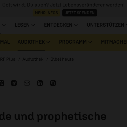
Gott wirkt. Du auch? Jetzt Lebensveränderer werden!
MEHR INFOS
JETZT SPENDEN
N
LESEN
ENTDECKEN
UNTERSTÜTZEN
 MAL
AUDIOTHEK
PROGRAMM
MITMACHE
RF Plus
Audiothek
Bibel heute
de und prophetische