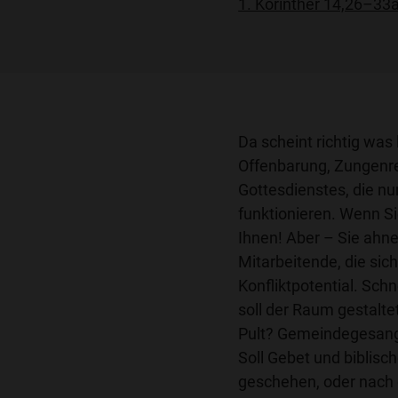
1. Korinther 14,26–33
Da scheint richtig was
Offenbarung, Zungenr
Gottesdienstes, die n
funktionieren. Wenn Si
Ihnen! Aber – Sie ahne
Mitarbeitende, die sich
Konfliktpotential. Sch
soll der Raum gestalt
Pult? Gemeindegesang 
Soll Gebet und biblis
geschehen, oder nach