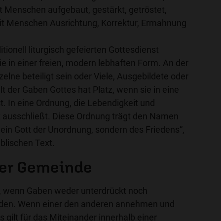
t Menschen aufgebaut, gestärkt, getröstet,
it Menschen Ausrichtung, Korrektur, Ermahnung
tionell liturgisch gefeierten Gottesdienst
 in einer freien, modern lebhaften Form. An der
elne beteiligt sein oder Viele, Ausgebildete oder
lt der Gaben Gottes hat Platz, wenn sie in eine
t. In eine Ordnung, die Lebendigkeit und
ht ausschließt. Diese Ordnung trägt den Namen
ht ein Gott der Unordnung, sondern des Friedens“,
iblischen Text.
der Gemeinde
, wenn Gaben weder unterdrückt noch
den. Wenn einer den anderen annehmen und
 gilt für das Miteinander innerhalb einer