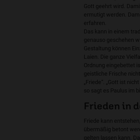
Gott geehrt wird. Dami
ermutigt werden. Dam
erfahren.
Das kann in einem tradi
genauso geschehen wie
Gestaltung können Einz
Laien. Die ganze Vielfa
Ordnung eingebettet is
geistliche Frische nic
„Friede“. „Gott ist nic
so sagt es Paulus im b
Frieden in 
Friede kann entstehen
übermäßig betont wer
gelten lassen kann. Das