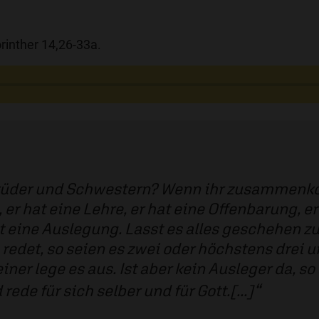
orinther 14,26-33a.
 Brüder und Schwestern? Wenn ihr zusammenko
 er hat eine Lehre, er hat eine Offenbarung, er
t eine Auslegung. Lasst es alles geschehen 
redet, so seien es zwei oder höchstens drei u
ner lege es aus. Ist aber kein Ausleger da, so
ede für sich selber und für Gott.[...]