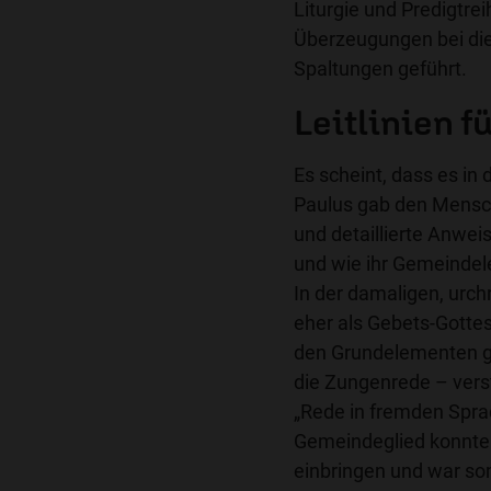
Liturgie und Predigtre
Überzeugungen bei di
Spaltungen geführt.
Leitlinien f
Es scheint, dass es in
Paulus gab den Mensche
und detaillierte Anwei
und wie ihr Gemeindel
In der damaligen, urch
eher als Gebets-Gottes
den Grundelementen ge
die Zungenrede – verst
„Rede in fremden Spra
Gemeindeglied konnte
einbringen und war som