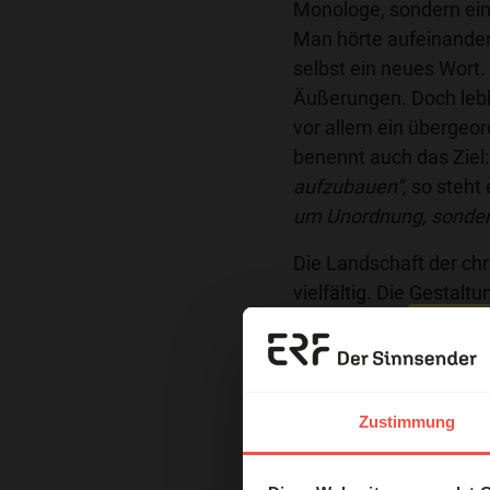
Monologe, sondern ein
Man hörte aufeinande
selbst ein neues Wort.
Äußerungen. Doch lebha
vor allem ein übergeord
benennt auch das Ziel
aufzubauen“,
so steht
um Unordnung, sonder
Die Landschaft der chr
vielfältig. Die Gestal
Möglichkeiten, Lieder,
zu machen, sind fast 
Erzä
zwei Sätze des heutige
„Alles soll dazu diene
Das 
Zustimmung
um Unordnung, sonder
und H