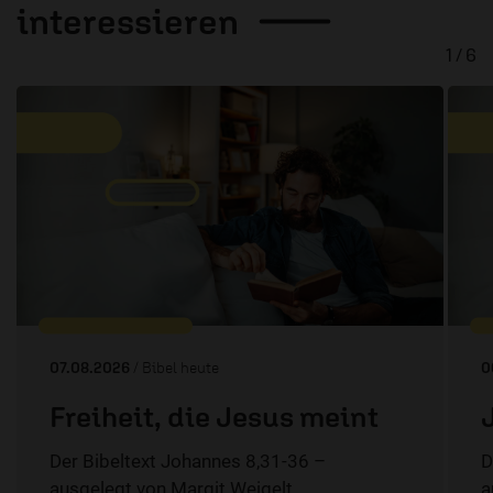
interessieren
1 / 6
07.08.2026
/ Bibel heute
0
Freiheit, die Jesus meint
Der Bibeltext Johannes 8,31-36 –
D
ausgelegt von Margit Weigelt.
a