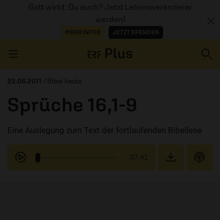
Gott wirkt. Du auch? Jetzt Lebensveränderer
werden!
MEHR INFOS
JETZT SPENDEN
Navigation überspringen
23.06.2011
/ Bibel heute
Sprüche 16,1-9
ERZÄHL MAL
Eine Auslegung zum Text der fortlaufenden Bibellese
AUDIOTHEK
PROGRAMM
07:41
MITMACHEN
PODCASTS
ÜBER