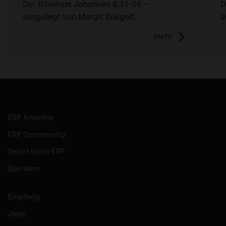
Der Bibeltext Johannes 8,31-36 –
D
ausgelegt von Margit Weigelt.
a
mehr
ERF Antenne
ERF Community
Gebet beim ERF
Spenden
Empfang
Jobs