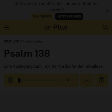
Gott wirkt. Du auch? Jetzt Lebensveränderer
werden!
MEHR INFOS
JETZT SPENDEN
Navigation überspringen
03.01.2010
/ Bibel heute
Psalm 138
ERZÄHL MAL
Eine Auslegung zum Text der fortlaufenden Bibellese
AUDIOTHEK
PROGRAMM
10:22
MITMACHEN
PODCASTS
ÜBER