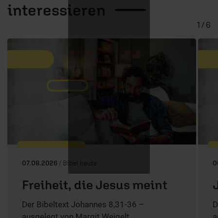
interessieren
1 / 6
07.08.2026
/ Bibel heute
0
Freiheit, die Jesus meint
Der Bibeltext Johannes 8,31-36 –
D
ausgelegt von Margit Weigelt.
a