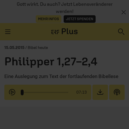
Gott wirkt. Du auch? Jetzt Lebensveränderer
werden!
MEHR INFOS
JETZT SPENDEN
Navigation überspringen
15.05.2015
/ Bibel heute
Philipper 1,27–2,4
ERZÄHL MAL
Eine Auslegung zum Text der fortlaufenden Bibellese
AUDIOTHEK
PROGRAMM
07:13
MITMACHEN
PODCASTS
ÜBER