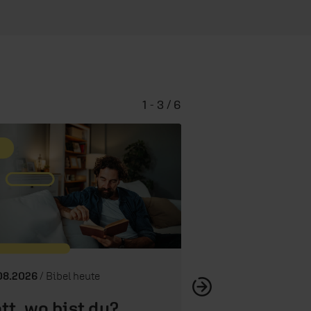
1 - 3 / 6
Demut, Einsich
08.2026
/ Bibel heute
tt, wo bist du?