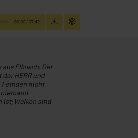
00:00
/ 07:42
 aus Elkosch. Der
ist der HERR und
n Feinden nicht
m niemand
 ist; Wolken sind