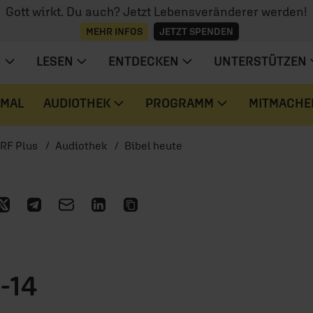
Gott wirkt. Du auch? Jetzt Lebensveränderer werden!
MEHR INFOS
JETZT SPENDEN
N
LESEN
ENTDECKEN
UNTERSTÜTZEN
 MAL
AUDIOTHEK
PROGRAMM
MITMACHE
RF Plus
Audiothek
Bibel heute
-14