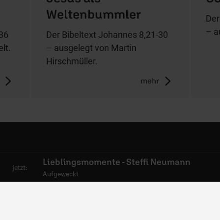
Weltenbummler
Der
– a
-36
Der Bibeltext Johannes 8,21-30
lt.
– ausgelegt von Martin
Hirschmüller.
mehr
mpfang
06441 957-1414
Lieblingsmomente - Steffi Neumann
jetzt:
Aufgeweckt
bs
Kontakt
wsletter
Nutzungsanfrage
dcasts
Mediadaten