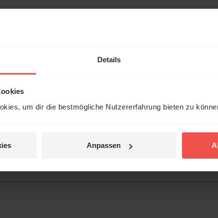
hl mal!
erleben unsere Hörerinnen
Details
örer mit Gott ...
Cookies
kies, um dir die bestmögliche Nutzererfahrung bieten zu könn
Jetzt Geschichten
tar
entdecken
ies
Anpassen
A
jetzt nicht.
© Ruth Schneider / ERF