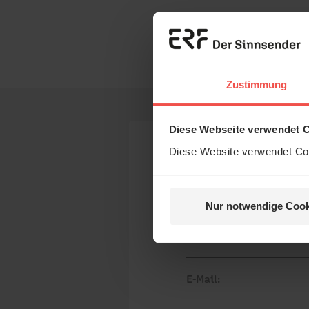
Nutzungsrechte
Erzä
Das 
Zustimmung
und H
Diese Webseite verwendet 
Diese Website verwendet Coo
Ihr Kommen
Nur notwendige Cook
Nein, 
Name:
E-Mail: