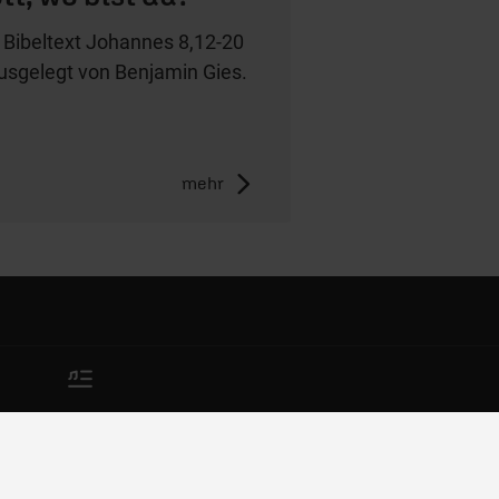
 Bibeltext Johannes 8,12-20
usgelegt von Benjamin Gies.
mehr
Impressum
AGB/Widerruf
Datenschutz
Nutzungsbedingungen
Meldestelle zum
Hinweisgeberschutzgesetz