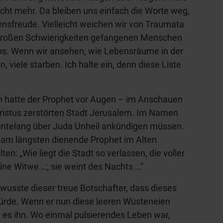
cht mehr. Da bleiben uns einfach die Worte weg,
ensfreude. Vielleicht weichen wir von Traumata
 großen Schwierigkeiten gefangenen Menschen
lflos. Wenn wir ansehen, wie Lebensräume in der
, viele starben. Ich halte ein, denn diese Liste
on hatte der Prophet vor Augen – im Anschauen
hristus zerstörten Stadt Jerusalem. Im Namen
ehntelang über Juda Unheil ankündigen müssen.
r am längsten dienende Prophet im Alten
n: „Wie liegt die Stadt so verlassen, die voller
eine Witwe …; sie weint des Nachts …“
wusste dieser treue Botschafter, dass dieses
ürde. Wenn er nun diese leeren Wüsteneien
t es ihn. Wo einmal pulsierendes Leben war,