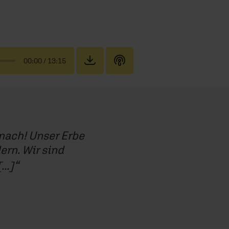
00:00
/ 13:15
mach! Unser Erbe
rn. Wir sind
..]