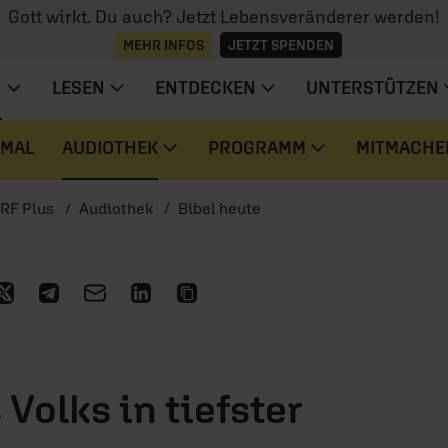
Gott wirkt. Du auch? Jetzt Lebensveränderer werden!
MEHR INFOS
JETZT SPENDEN
N
LESEN
ENTDECKEN
UNTERSTÜTZEN
 MAL
AUDIOTHEK
PROGRAMM
MITMACHE
RF Plus
Audiothek
Bibel heute
Volks in tiefster