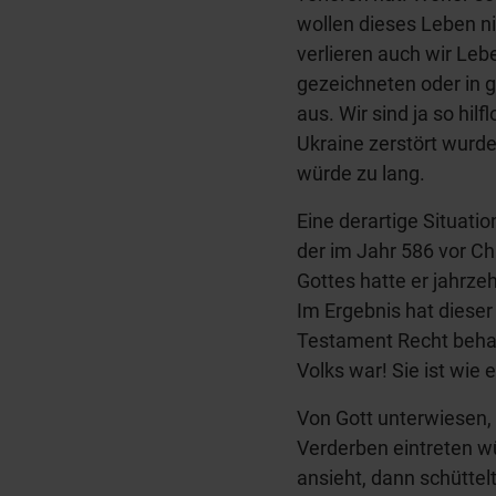
wollen dieses Leben ni
verlieren auch wir Leb
gezeichneten oder in
aus. Wir sind ja so hi
Ukraine zerstört wurden
würde zu lang.
Eine derartige Situati
der im Jahr 586 vor C
Gottes hatte er jahrz
Im Ergebnis hat diese
Testament Recht behalte
Volks war! Sie ist wie 
Von Gott unterwiesen, 
Verderben eintreten w
ansieht, dann schüttel