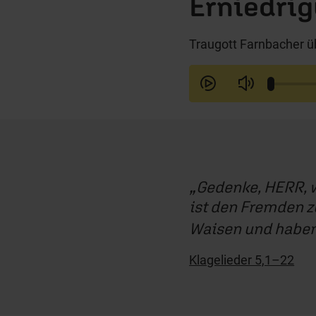
Erniedri
Traugott Farnbacher üb
Gedenke, HERR, w
ist den Fremden z
Waisen und haben 
Klagelieder 5,1–22