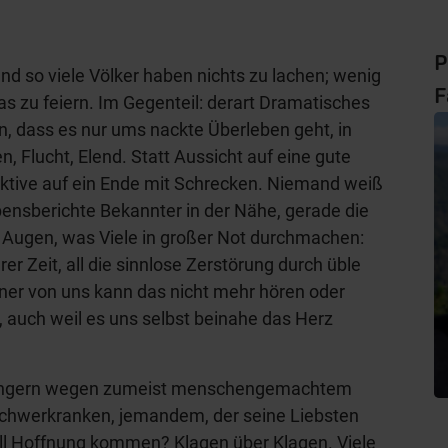
P
d so viele Völker haben nichts zu lachen; wenig
F
s zu feiern. Im Gegenteil: derart Dramatisches
en, dass es nur ums nackte Überleben geht, in
, Flucht, Elend. Statt Aussicht auf eine gute
ektive auf ein Ende mit Schrecken. Niemand weiß
bensberichte Bekannter in der Nähe, gerade die
 Augen, was Viele in großer Not durchmachen:
er Zeit, all die sinnlose Zerstörung durch üble
er von uns kann das nicht mehr hören oder
, auch weil es uns selbst beinahe das Herz
hungern wegen zumeist menschengemachtem
chwerkranken, jemandem, der seine Liebsten
oll Hoffnung kommen? Klagen über Klagen. Viele