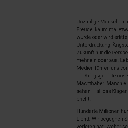
Unzählige Menschen un
Freude, kaum mal etwa
wurde oder wird erlitt
Unterdrückung, Ängsten
Zukunft nur die Persp
mehr ein oder aus. Le
Medien führen uns vor
die Kriegsgebiete unser
Machthaber. Manch ein
sehen – all das Klagen
bricht.
Hunderte Millionen 
Elend. Wir begegnen S
verloren hat. Woher s