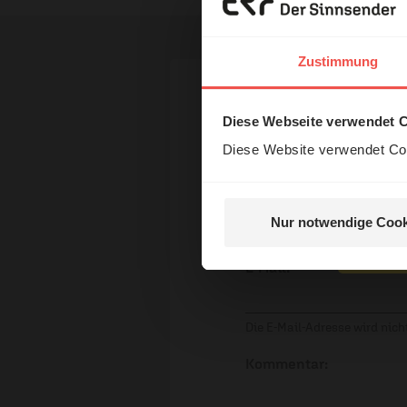
Erzä
Das 
Zustimmung
und H
Ihr Kommen
Diese Webseite verwendet 
Diese Website verwendet Coo
Name:
Nur notwendige Cook
Nein, 
E-Mail:
Die E-Mail-Adresse wird nicht
Kommentar: