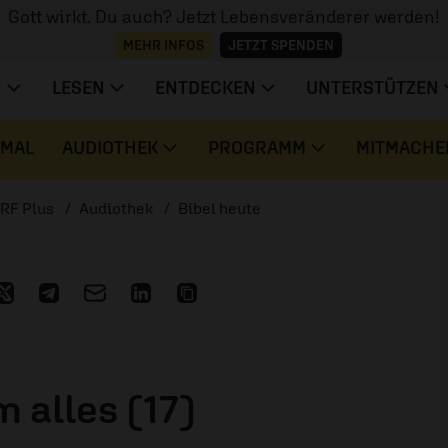
Gott wirkt. Du auch? Jetzt Lebensveränderer werden!
MEHR INFOS
JETZT SPENDEN
N
LESEN
ENTDECKEN
UNTERSTÜTZEN
 MAL
AUDIOTHEK
PROGRAMM
MITMACHE
RF Plus
Audiothek
Bibel heute
 alles (17)