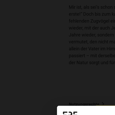
Mir ist, als sei‘s scho
erste!“ Doch bis zum k
fehlenden Zugvögel ei
wieder, mit der auch J
Jahre wieder, sondern
vermutet, den nicht ma
allein der Vater im H
passiert – mit derselb
der Natur sorgt und für
Nutzungsrechte