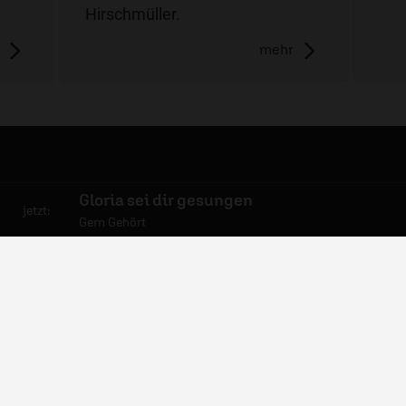
Hirschmüller.
mehr
mpfang
06441 957-1414
Gloria sei dir gesungen
jetzt:
Gern Gehört
bs
Kontakt
wsletter
Nutzungsanfrage
dcasts
Mediadaten
esse