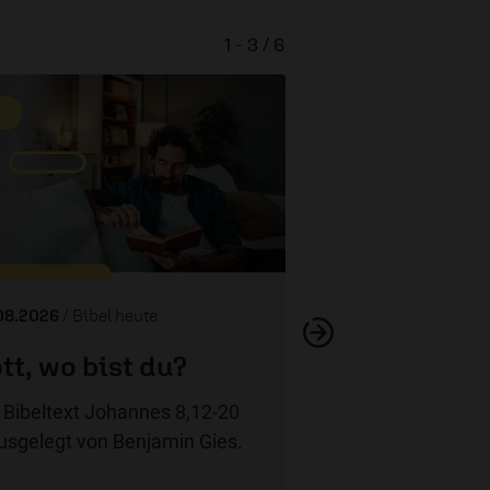
1 - 3 / 6
Demut, Einsich
08.2026
/ Bibel heute
tt, wo bist du?
 Bibeltext Johannes 8,12-20
usgelegt von Benjamin Gies.