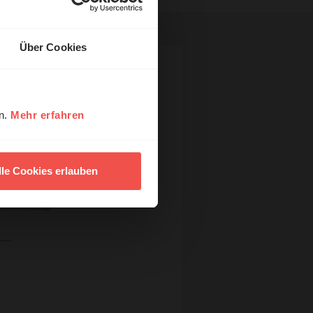
Über Cookies
en.
Mehr erfahren
lle Cookies erlauben