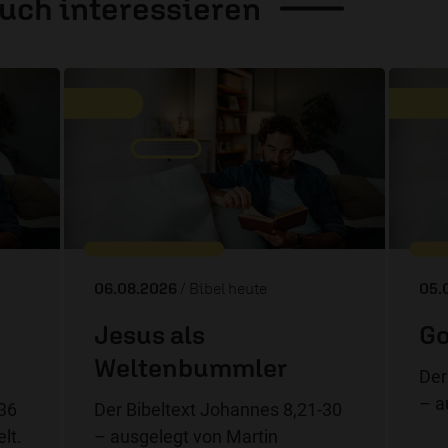
auch
interessieren
06.08.2026
/ Bibel heute
05.
Jesus als
Go
Weltenbummler
Der
– a
-36
Der Bibeltext Johannes 8,21-30
lt.
– ausgelegt von Martin