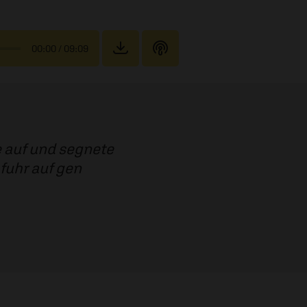
00:00
/ 09:09
e auf und segnete
 fuhr auf gen