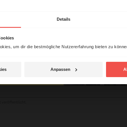
hl mal!
erleben unsere Hörerinnen
Details
örer mit Gott ...
tar
Cookies
kies, um dir die bestmögliche Nutzererfahrung bieten zu könn
Jetzt Geschichten
entdecken
ies
Anpassen
A
jetzt nicht.
© Ruth Schneider / ERF
 veröffentlicht.