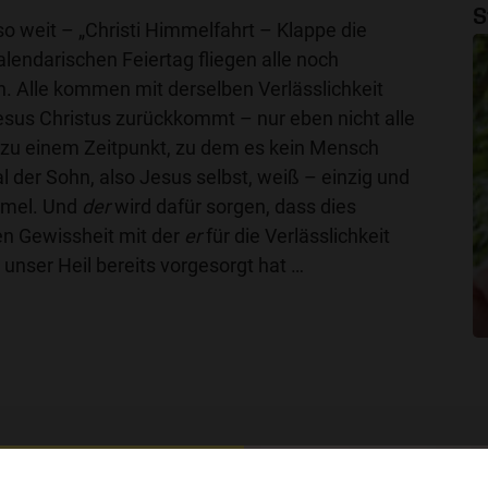
S
n so weit – „Christi Himmelfahrt – Klappe die
alendarischen Feiertag fliegen alle noch
n. Alle kommen mit derselben Verlässlichkeit
esus Christus zurückkommt – nur eben nicht alle
 zu einem Zeitpunkt, zu dem es kein Mensch
l der Sohn, also Jesus selbst, weiß – einzig und
immel. Und
der
wird dafür sorgen, dass dies
en Gewissheit mit der
er
für die Verlässlichkeit
 unser Heil bereits vorgesorgt hat …