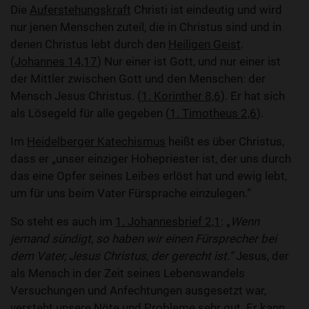
Die
Auferstehungskraft
Christi ist eindeutig und wird
nur jenen Menschen zuteil, die in Christus sind und in
denen Christus lebt durch den
Heiligen Geist
.
(
Johannes 14,17
) Nur einer ist Gott, und nur einer ist
der Mittler zwischen Gott und den Menschen: der
Mensch Jesus Christus. (
1. Korinther 8,6
). Er hat sich
als Lösegeld für alle gegeben (
1. Timotheus 2,6
).
Im
Heidelberger Katechismus
heißt es über Christus,
dass er „unser einziger Hohepriester ist, der uns durch
das eine Opfer seines Leibes erlöst hat und ewig lebt,
um für uns beim Vater Fürsprache einzulegen.“
So steht es auch im
1. Johannesbrief 2,1
: „
Wenn
jemand sündigt, so haben wir einen Fürsprecher bei
dem Vater, Jesus Christus, der gerecht ist.“
Jesus, der
als Mensch in der Zeit seines Lebenswandels
Versuchungen und Anfechtungen ausgesetzt war,
versteht unsere Nöte und Probleme sehr gut. Er kann