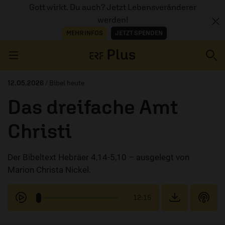
Gott wirkt. Du auch? Jetzt Lebensveränderer
werden!
MEHR INFOS
JETZT SPENDEN
Navigation überspringen
12.05.2026
/ Bibel heute
Das dreifache Amt
ERZÄHL MAL
Christi
AUDIOTHEK
Der Bibeltext Hebräer 4,14-5,10 – ausgelegt von
PROGRAMM
Marion Christa Nickel.
MITMACHEN
12:15
PODCASTS
ÜBER