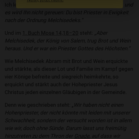
Ich lese in
Hebräer 7,21
: „
Der Herr hat geschworen, und
es wird Ihn nicht gereuen: Du bist Priester in Ewigkeit
nach der Ordnung Melchisedeks.“
Und im
1. Buch Mose 14,18–20
steht:
„Aber
Melchisedek, der König von Salem, trug Brot und Wein
heraus. Und er war ein Priester Gottes des Höchsten.“
Wie Melchisedek Abram mit Brot und Wein erquickte
und stärkte, als dieser Lot und Familie im Kampf gegen
vier Könige befreite und siegreich heimkehrte, so
erquickt und stärkt auch der Hohepriester Jesus
Christus jeden einzelnen Gläubigen in der Gemeinde.
Denn wie geschrieben steht: „
Wir haben nicht einen
Hohenpriester, der nicht könnte mit leiden mit unserer
Schwachheit, sondern der versucht worden ist in allem
wie wir, doch ohne Sünde. Darum lasst uns freimütig
hinzutreten zu dem Thron der
Gnade
, auf dass wir