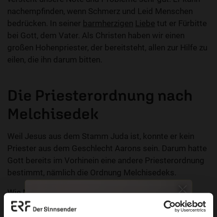
nachempfinden, wenn Schmerz und Leid Menschen
bedrücken. In seiner
barmherzigen
Liebe
tut er Fürbitte
bei Gott, dem Vater. Als Christen haben wir einen
großen Hohenpriester, der bereitsteht, allen zur Hilfe zu
eilen, die ihn darum bitten.
Die Priesterordnung nach
Melchisedek
Weil Jesus aus dem Stamm Juda ist, konnte er kein
Priester aus dem Geschlecht Aarons sein. Darum hatte
Gott bereits im Vorhinein eine andere Priesterordnung
bestimmt, nämlich die Ordnung Melchisedeks.
Wie Melchisedek ist Jesus Christus Priesterkönig.
Dieses Doppelamt ist bei den aaronitischen Priestern
unbekannt, obwohl es im
Buch Sacharja 6,13