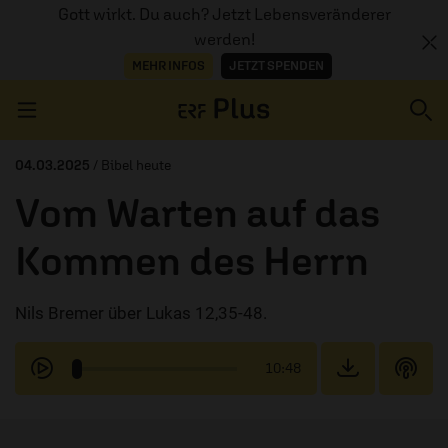
Gott wirkt. Du auch? Jetzt Lebensveränderer
werden!
MEHR INFOS
JETZT SPENDEN
Navigation überspringen
04.03.2025
/ Bibel heute
Vom Warten auf das
ERZÄHL MAL
Kommen des Herrn
AUDIOTHEK
Nils Bremer über Lukas 12,35-48.
PROGRAMM
MITMACHEN
10:48
PODCASTS
ÜBER