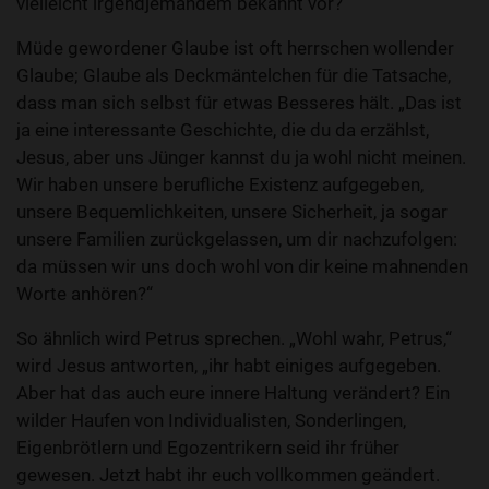
vielleicht irgendjemandem bekannt vor?
Müde gewordener Glaube ist oft herrschen wollender
Glaube; Glaube als Deckmäntelchen für die Tatsache,
dass man sich selbst für etwas Besseres hält. „Das ist
ja eine interessante Geschichte, die du da erzählst,
Jesus, aber uns Jünger kannst du ja wohl nicht meinen.
Wir haben unsere berufliche Existenz aufgegeben,
unsere Bequemlichkeiten, unsere Sicherheit, ja sogar
unsere Familien zurückgelassen, um dir nachzufolgen:
da müssen wir uns doch wohl von dir keine mahnenden
Worte anhören?“
So ähnlich wird Petrus sprechen. „Wohl wahr, Petrus,“
wird Jesus antworten, „ihr habt einiges aufgegeben.
Aber hat das auch eure innere Haltung verändert? Ein
wilder Haufen von Individualisten, Sonderlingen,
Eigenbrötlern und Egozentrikern seid ihr früher
gewesen. Jetzt habt ihr euch vollkommen geändert.